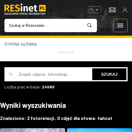
PL
STRONA GŁÓWNA
WIADOMOŚCI
REKLAMA
INWESTYCJE
IMPREZY
Liczba prac w bazie:
24589
ROZRYWKA
Wyniki wyszukiwania
W KINACH
Znaleziono:
2
fotorelacji ,
0
zdjęć dla słowa:
łańcut
GASTRONOMIA