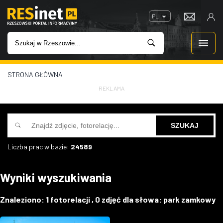
PL
STRONA GŁÓWNA
WIADOMOŚCI
REKLAMA
INWESTYCJE
IMPREZY
Liczba prac w bazie:
24589
ROZRYWKA
Wyniki wyszukiwania
W KINACH
Znaleziono:
1
fotorelacji ,
0
zdjęć dla słowa:
park zamkowy
GASTRONOMIA