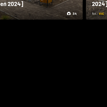
ień 2024]
2024
34
fot.:
ViC