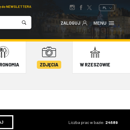
ię do NEWSLETTERA
PL
ZALOGUJ
MENU
RONOMIA
ZDJĘCIA
W RZESZOWIE
Liczba prac w bazie:
24589