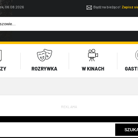
ek, 06.08.2026
Bądź na bieżąco!
Zapisz s
EZY
ROZRYWKA
W KINACH
GAST
REKLAMA