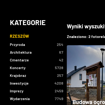
KATEGORIE
Wyniki wyszuk
RZESZÓW
Znaleziono:
2
fotorela
Przyroda
254
Architektura
67
Cmentarze
42
Koncerty
5728
Krajobraz
257
Inwestycje
4208
Imprezy
2459
Wydarzenia
7749
Budowa ogro