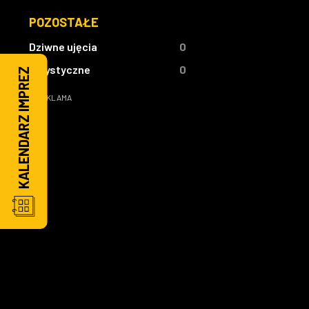
POZOSTAŁE
Dziwne ujęcia
0
Artystyczne
0
KALENDARZ IMPREZ
REKLAMA