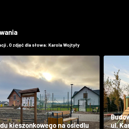
iwania
cji ,
0
zdjęć dla słowa:
Karola Wojtyły
Budow
du kieszonkowego na osiedlu
ul. Ka