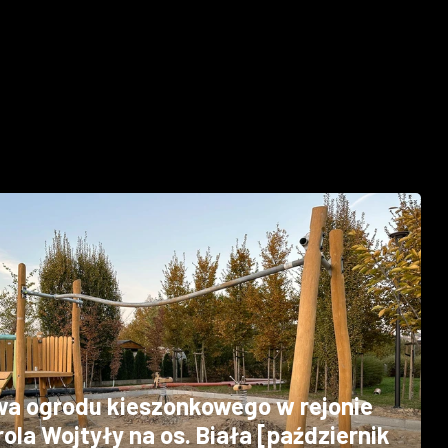
a ogrodu kieszonkowego w rejonie
rola Wojtyły na os. Biała [październik