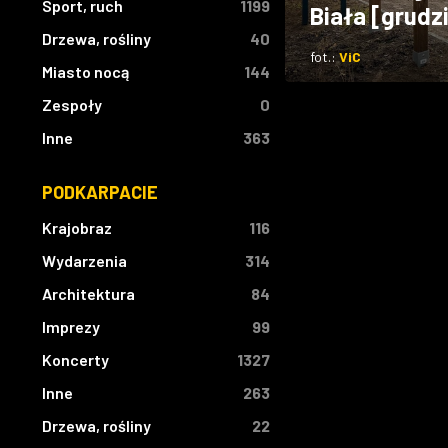
Sport, ruch
1199
Biała [grudz
Drzewa, rośliny
40
fot.:
ViC
Miasto nocą
144
Zespoły
0
Inne
363
PODKARPACIE
Krajobraz
116
Wydarzenia
314
Architektura
84
Imprezy
99
Koncerty
1327
Inne
263
Drzewa, rośliny
22