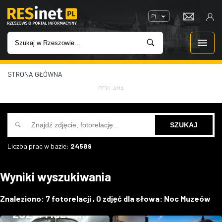
PL
STRONA GŁÓWNA
WIADOMOŚCI
REKLAMA
INWESTYCJE
IMPREZY
Liczba prac w bazie:
24589
ROZRYWKA
Wyniki wyszukiwania
W KINACH
Noc Muzeów
Znaleziono:
7
fotorelacji ,
0
zdjęć dla słowa:
Noc Muzeów
GASTRONOMIA
2025: Muzeum