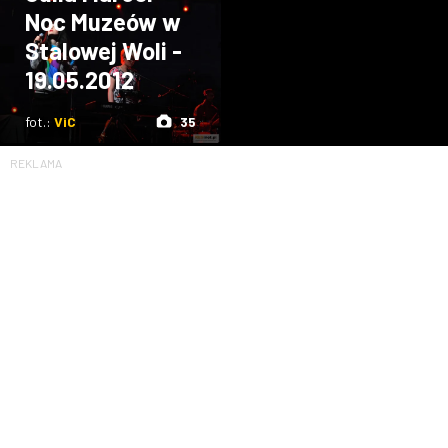
Noc Muzeów w
Stalowej Woli -
19.05.2012
fot.:
ViC
35
REKLAMA