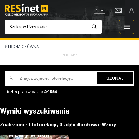
PL
STRONA GŁÓWNA
WIADOMOŚCI
REKLAMA
INWESTYCJE
IMPREZY
Liczba prac w bazie:
24589
ROZRYWKA
Wyniki wyszukiwania
W KINACH
Targi rzemiosła
Znaleziono:
1
fotorelacji ,
0
zdjęć dla słowa:
Wzory
GASTRONOMIA
Wzory w hali