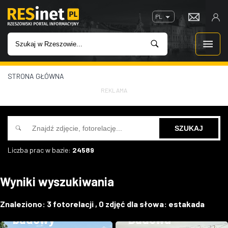
PL
STRONA GŁÓWNA
WIADOMOŚCI
REKLAMA
INWESTYCJE
IMPREZY
Liczba prac w bazie:
24589
ROZRYWKA
Wyniki wyszukiwania
W KINACH
Nowe zdjęcia z
Znaleziono:
3
fotorelacji ,
0
zdjęć dla słowa:
estakada
GASTRONOMIA
budowy
Budowa