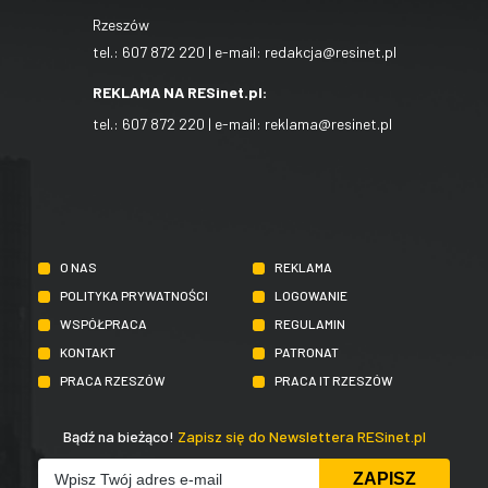
Rzeszów
tel.:
607 872 220
| e-mail:
redakcja@resinet.pl
REKLAMA NA RESinet.pl:
tel.:
607 872 220
| e-mail:
reklama@resinet.pl
O NAS
REKLAMA
POLITYKA PRYWATNOŚCI
LOGOWANIE
WSPÓŁPRACA
REGULAMIN
KONTAKT
PATRONAT
PRACA RZESZÓW
PRACA IT RZESZÓW
Bądź na bieżąco!
Zapisz się do Newslettera RESinet.pl