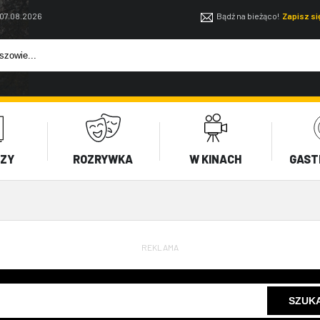
 07.08.2026
Bądź na bieżąco!
Zapisz s
EZY
ROZRYWKA
W KINACH
GAST
REKLAMA