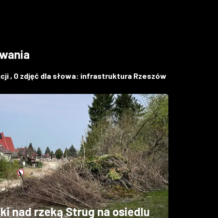
iwania
ji ,
0
zdjęć dla słowa:
infrastruktura Rzeszów
i nad rzeką Strug na osiedlu