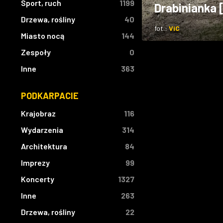
Sport, ruch
1199
Drabinianka 
Drzewa, rośliny
40
fot.:
ViC
Miasto nocą
144
Zespoły
0
Inne
363
PODKARPACIE
Krajobraz
116
Wydarzenia
314
Architektura
84
Imprezy
99
Koncerty
1327
Inne
263
Drzewa, rośliny
22