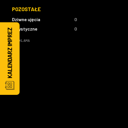
POZOSTAŁE
Dziwne ujęcia
0
Artystyczne
0
KALENDARZ IMPREZ
REKLAMA