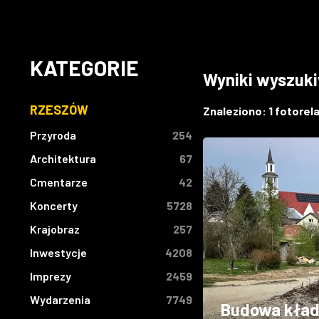
KATEGORIE
Wyniki wyszuk
RZESZÓW
Znaleziono:
1
fotorelac
Przyroda
254
Architektura
67
Cmentarze
42
Koncerty
5728
Krajobraz
257
Inwestycje
4208
Imprezy
2459
Wydarzenia
7749
Budowa kładk