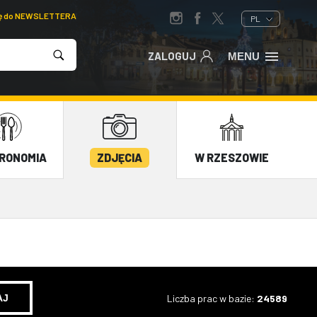
ię do NEWSLETTERA
PL
ZALOGUJ
MENU
RONOMIA
ZDJĘCIA
W RZESZOWIE
Liczba prac w bazie:
24589