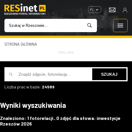
PL
STRONA GŁÓWNA
WIADOMOŚCI
REKLAMA
INWESTYCJE
IMPREZY
Liczba prac w bazie:
24589
ROZRYWKA
Wyniki wyszukiwania
W KINACH
Budowa kładki
Znaleziono:
1
fotorelacji ,
0
zdjęć dla słowa:
inwestycje
nad rzeką Strug
Rzeszów 2026
GASTRONOMIA