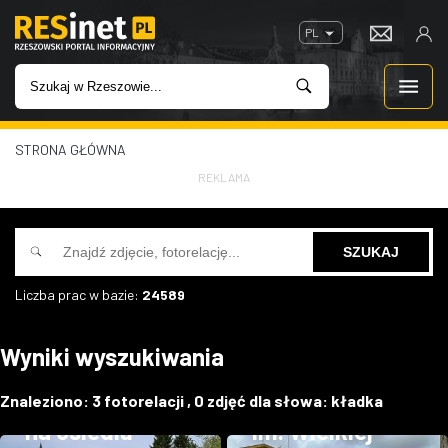
PL
STRONA GŁÓWNA
WIADOMOŚCI
REKLAMA
INWESTYCJE
IMPREZY
Liczba prac w bazie:
24589
ROZRYWKA
Wyniki wyszukiwania
Budowa kładki
W KINACH
nad rzeką Strug
Remont kładki
Znaleziono:
3
fotorelacji ,
0
zdjęć dla słowa:
kładka
GASTRONOMIA
na osiedlu
im. Wielkiej