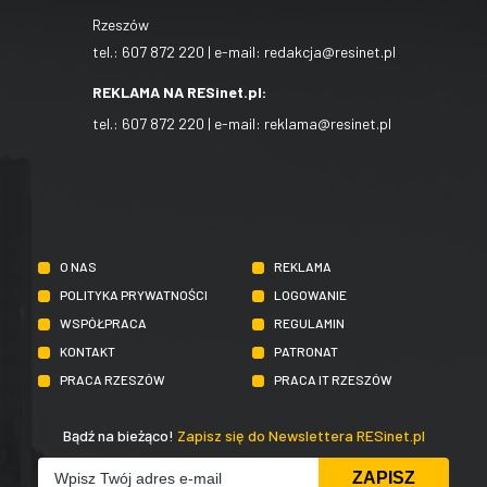
Rzeszów
tel.:
607 872 220
| e-mail:
redakcja@resinet.pl
REKLAMA NA RESinet.pl:
tel.:
607 872 220
| e-mail:
reklama@resinet.pl
O NAS
REKLAMA
POLITYKA PRYWATNOŚCI
LOGOWANIE
WSPÓŁPRACA
REGULAMIN
KONTAKT
PATRONAT
PRACA RZESZÓW
PRACA IT RZESZÓW
Bądź na bieżąco!
Zapisz się do Newslettera RESinet.pl