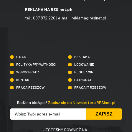
REKLAMA NA RESinet.pl:
tel.:
607 872 220
| e-mail:
reklama@resinet.pl
O NAS
REKLAMA
POLITYKA PRYWATNOŚCI
LOGOWANIE
WSPÓŁPRACA
REGULAMIN
KONTAKT
PATRONAT
PRACA RZESZÓW
PRACA IT RZESZÓW
Bądź na bieżąco!
Zapisz się do Newslettera RESinet.pl
JESTEŚMY RÓWNIEŻ NA: