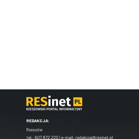
REDAKCJA:
Rzeszów
tel.:
607 872 220
| e-mail:
redakcja@resinet.pl