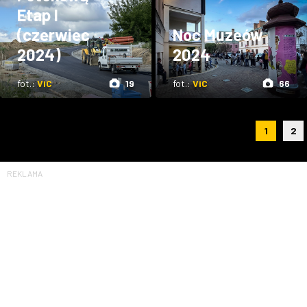
Etap I
(czerwiec
Noc Muzeów
2024)
2024
fot.:
ViC
19
fot.:
ViC
66
1
2
REKLAMA