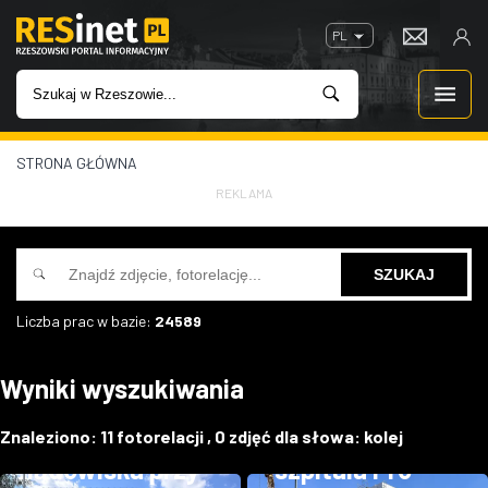
PL
STRONA GŁÓWNA
WIADOMOŚCI
REKLAMA
INWESTYCJE
IMPREZY
Liczba prac w bazie:
24589
ROZRYWKA
Budowa
Wyniki wyszukiwania
piętrowego
W KINACH
parkingu i
Rozbudowa
Znaleziono:
11
fotorelacji ,
0
zdjęć dla słowa:
kolej
GASTRONOMIA
lądowiska przy
szpitala Pro