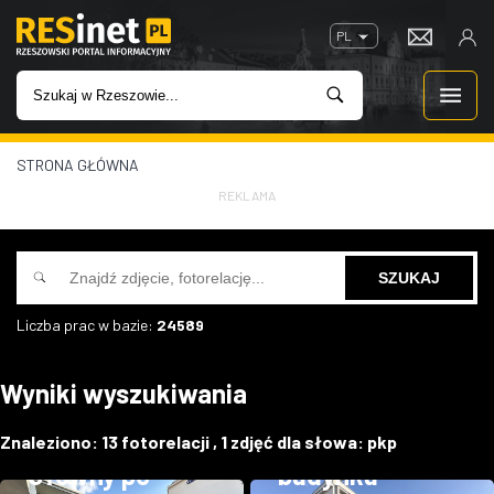
PL
STRONA GŁÓWNA
WIADOMOŚCI
REKLAMA
INWESTYCJE
IMPREZY
Liczba prac w bazie:
24589
Budynek i
ROZRYWKA
otoczenie
Wyniki wyszukiwania
dworca PKP
W KINACH
Rzeszów
Przebudowa
Znaleziono:
13
fotorelacji ,
1
zdjęć dla słowa:
pkp
GASTRONOMIA
Główny po
budynku