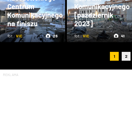
Centrum
Komunikacyjnego
Komunikacyjnego
[październik
na finiszu
2023]
fot.:
ViC
26
fot.:
ViC
41
1
2
REKLAMA