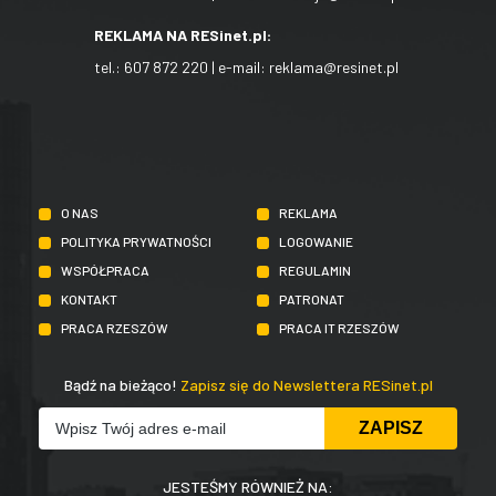
REKLAMA NA RESinet.pl:
tel.:
607 872 220
| e-mail:
reklama@resinet.pl
O NAS
REKLAMA
POLITYKA PRYWATNOŚCI
LOGOWANIE
WSPÓŁPRACA
REGULAMIN
KONTAKT
PATRONAT
PRACA RZESZÓW
PRACA IT RZESZÓW
Bądź na bieżąco!
Zapisz się do Newslettera RESinet.pl
JESTEŚMY RÓWNIEŻ NA: