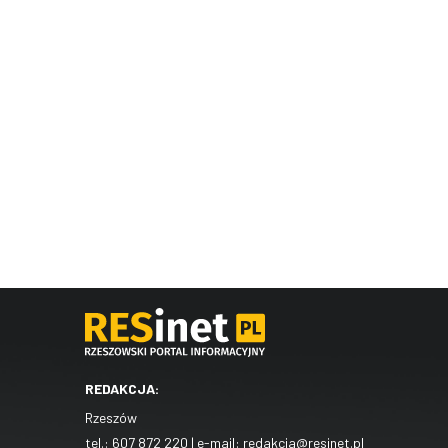
REDAKCJA:
Rzeszów
tel.:
607 872 220
| e-mail:
redakcja@resinet.pl