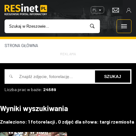
PL
STRONA GŁÓWNA
WIADOMOŚCI
REKLAMA
INWESTYCJE
IMPREZY
Liczba prac w bazie:
24589
ROZRYWKA
Wyniki wyszukiwania
W KINACH
Targi rzemiosła
Znaleziono:
1
fotorelacji ,
0
zdjęć dla słowa:
targi rzemiosła
GASTRONOMIA
Wzory w hali