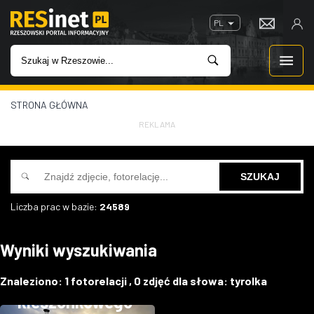
PL
STRONA GŁÓWNA
WIADOMOŚCI
REKLAMA
INWESTYCJE
IMPREZY
Liczba prac w bazie:
24589
ROZRYWKA
Wyniki wyszukiwania
W KINACH
Budowa ogrodu
Znaleziono:
1
fotorelacji ,
0
zdjęć dla słowa:
tyrolka
GASTRONOMIA
kieszonkowego