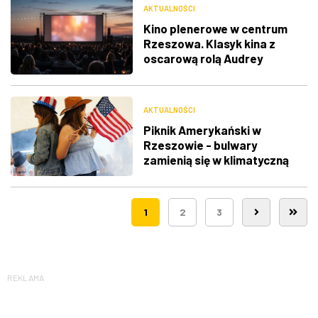
AKTUALNOŚCI
Kino plenerowe w centrum
Rzeszowa. Klasyk kina z
oscarową rolą Audrey
Hepburn
AKTUALNOŚCI
Piknik Amerykański w
Rzeszowie - bulwary
zamienią się w klimatyczną
Route 66
1
2
3
REKLAMA