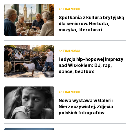
AKTUALNOŚCI
Spotkania z kultura brytyjską
dla seniorów. Herbata,
muzyka, literatura i
ciekawostki
AKTUALNOŚCI
I edycja hip-hopowej imprezy
nad Wisłokiem: DJ, rap,
dance, beatbox
AKTUALNOŚCI
Nowa wystawa w Galerii
Nierzeczywistej. Zdjęcia
polskich fotografów
docenione na świecie