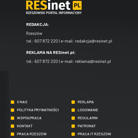
REDAKCJA:
Rzeszów
tel.:
607 872 220
| e-mail:
redakcja@resinet.pl
REKLAMA NA RESinet.pl:
tel.:
607 872 220
| e-mail:
reklama@resinet.pl
O NAS
REKLAMA
POLITYKA PRYWATNOŚCI
LOGOWANIE
WSPÓŁPRACA
REGULAMIN
KONTAKT
PATRONAT
PRACA RZESZÓW
PRACA IT RZESZÓW