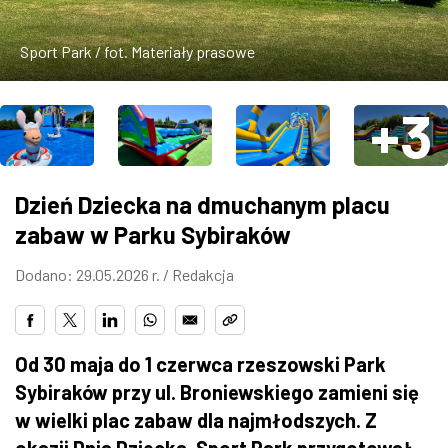
ZDJĘCIA
Sport Park / fot. Materiały prasowe
W RZESZOWIE
+3
Dzień Dziecka na dmuchanym placu
zabaw w Parku Sybiraków
Dodano: 29.05.2026 r. /
Redakcja
Od 30 maja do 1 czerwca rzeszowski Park
Sybiraków przy ul. Broniewskiego zamieni się
w wielki plac zabaw dla najmłodszych. Z
okazji Dnia Dziecka, Sport Park przygotował