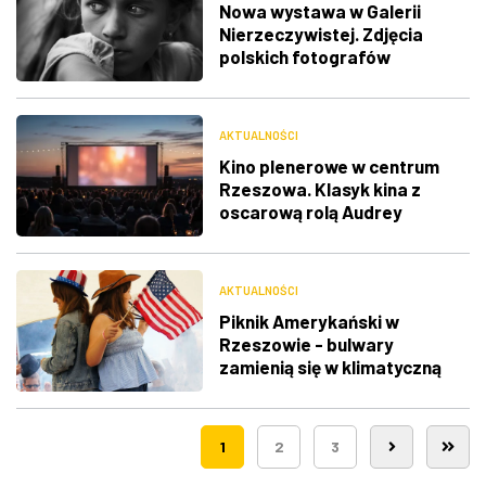
Nowa wystawa w Galerii
Nierzeczywistej. Zdjęcia
polskich fotografów
docenione na świecie
AKTUALNOŚCI
Kino plenerowe w centrum
Rzeszowa. Klasyk kina z
oscarową rolą Audrey
Hepburn
AKTUALNOŚCI
Piknik Amerykański w
Rzeszowie - bulwary
zamienią się w klimatyczną
Route 66
1
2
3