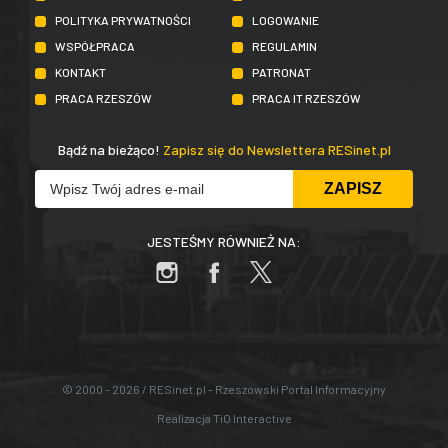
POLITYKA PRYWATNOŚCI
LOGOWANIE
WSPÓŁPRACA
REGULAMIN
KONTAKT
PATRONAT
PRACA RZESZÓW
PRACA IT RZESZÓW
Bądź na bieżąco!
Zapisz się do Newslettera RESinet.pl
JESTEŚMY RÓWNIEŻ NA:
© 2000 - 2026 / RESinet.pl - Rzeszowski Portal Informacyjny
Realizacja
TiO Interactive