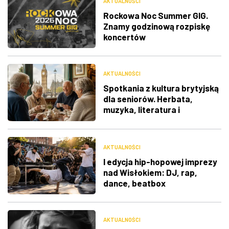
AKTUALNOŚCI
Rockowa Noc Summer GIG.
Znamy godzinową rozpiskę
koncertów
AKTUALNOŚCI
Spotkania z kultura brytyjską
dla seniorów. Herbata,
muzyka, literatura i
ciekawostki
AKTUALNOŚCI
I edycja hip-hopowej imprezy
nad Wisłokiem: DJ, rap,
dance, beatbox
AKTUALNOŚCI