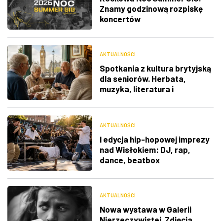
Znamy godzinową rozpiskę
koncertów
AKTUALNOŚCI
Spotkania z kultura brytyjską
dla seniorów. Herbata,
muzyka, literatura i
ciekawostki
AKTUALNOŚCI
I edycja hip-hopowej imprezy
nad Wisłokiem: DJ, rap,
dance, beatbox
AKTUALNOŚCI
Nowa wystawa w Galerii
Nierzeczywistej. Zdjęcia