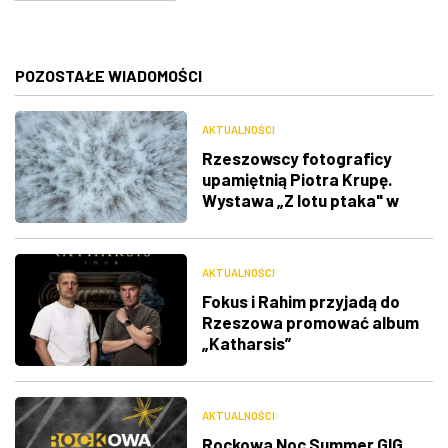
POZOSTAŁE WIADOMOŚCI
AKTUALNOŚCI
Rzeszowscy fotograficy
upamiętnią Piotra Krupę.
Wystawa „Z lotu ptaka" w
RDK
AKTUALNOŚCI
Fokus i Rahim przyjadą do
Rzeszowa promować album
„Katharsis”
AKTUALNOŚCI
Rockowa Noc Summer GIG.