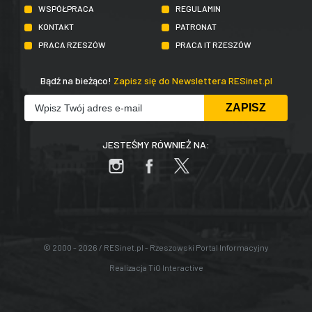
WSPÓŁPRACA
REGULAMIN
KONTAKT
PATRONAT
PRACA RZESZÓW
PRACA IT RZESZÓW
Bądź na bieżąco!
Zapisz się do Newslettera RESinet.pl
JESTEŚMY RÓWNIEŻ NA:
© 2000 - 2026 / RESinet.pl - Rzeszowski Portal Informacyjny
Realizacja
TiO Interactive