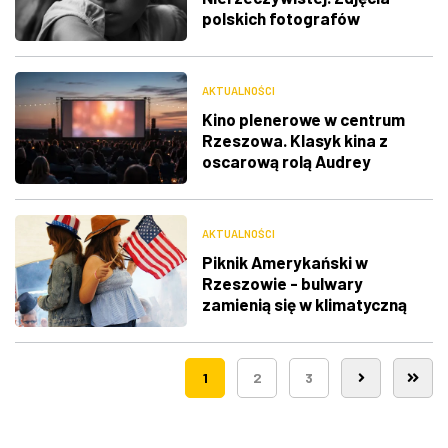
polskich fotografów
docenione na świecie
AKTUALNOŚCI
Kino plenerowe w centrum
Rzeszowa. Klasyk kina z
oscarową rolą Audrey
Hepburn
AKTUALNOŚCI
Piknik Amerykański w
Rzeszowie - bulwary
zamienią się w klimatyczną
Route 66
1
2
3