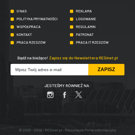
O NAS
REKLAMA
POLITYKA PRYWATNOŚCI
LOGOWANIE
WSPÓŁPRACA
REGULAMIN
KONTAKT
PATRONAT
PRACA RZESZÓW
PRACA IT RZESZÓW
Bądź na bieżąco!
Zapisz się do Newslettera RESinet.pl
JESTEŚMY RÓWNIEŻ NA:
© 2000 - 2026 / RESinet.pl - Rzeszowski Portal Informacyjny