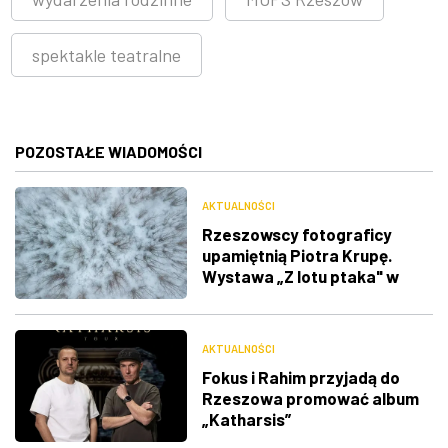
spektakle teatralne
POZOSTAŁE WIADOMOŚCI
AKTUALNOŚCI
Rzeszowscy fotograficy
upamiętnią Piotra Krupę.
Wystawa „Z lotu ptaka" w
RDK
AKTUALNOŚCI
Fokus i Rahim przyjadą do
Rzeszowa promować album
„Katharsis”