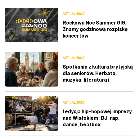
AKTUALNOŚCI
Rockowa Noc Summer GIG.
Znamy godzinową rozpiskę
koncertów
AKTUALNOŚCI
Spotkania z kultura brytyjską
dla seniorów. Herbata,
muzyka, literatura i
ciekawostki
AKTUALNOŚCI
I edycja hip-hopowej imprezy
nad Wisłokiem: DJ, rap,
dance, beatbox