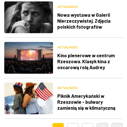
AKTUALNOŚCI
Nowa wystawa w Galerii
Nierzeczywistej. Zdjęcia
polskich fotografów
docenione na świecie
AKTUALNOŚCI
Kino plenerowe w centrum
Rzeszowa. Klasyk kina z
oscarową rolą Audrey
Hepburn
AKTUALNOŚCI
Piknik Amerykański w
Rzeszowie - bulwary
zamienią się w klimatyczną
Route 66