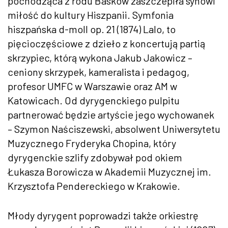
pochodząca z rodu Basków zaszczepiła synowi
miłość do kultury Hiszpanii. Symfonia
hiszpańska d-moll op. 21 (1874) Lalo, to
pięcioczęściowe z dzieło z koncertują partią
skrzypiec, którą wykona Jakub Jakowicz –
ceniony skrzypek, kameralista i pedagog,
profesor UMFC w Warszawie oraz AM w
Katowicach. Od dyrygenckiego pulpitu
partnerować będzie artyście jego wychowanek
– Szymon Naściszewski, absolwent Uniwersytetu
Muzycznego Fryderyka Chopina, który
dyrygenckie szlify zdobywał pod okiem
Łukasza Borowicza w Akademii Muzycznej im.
Krzysztofa Pendereckiego w Krakowie.
Młody dyrygent poprowadzi także orkiestrę