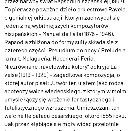
przez barwny świat Rapsodii hiszpańskiej (1907).
To pierwsze poważne dzieło orkiestrowe Ravela
o genialnej orkiestracji, którym zachwycał się
jeden z najwybitniejszych kompozytorów
hiszpańskich – Manuel de Falla (1876 – 1946).
Rapsodia zbliżona do formy suity składa się z
czterech części: Preludium do nocy / Prelude a
la nuit, Malagueña, Habanera i Feria.
Niezrównane „ravelowskie kolory” odkryje La
velse (1919 – 1920) – zagadkowa kompozycja, o
której autor pisał: „Utwór ten ująłem jako rodzaj
apoteozy walca wiedeńskiego, z którym w moim
umyśle łączy się wrażenie fantastycznego i
fatalistycznego wzruszenia. Umieszczam ten
walc na tle pałacu cesarskiego, około 1855 roku.
Jak przez kłębiące się mgły widać przelotnie