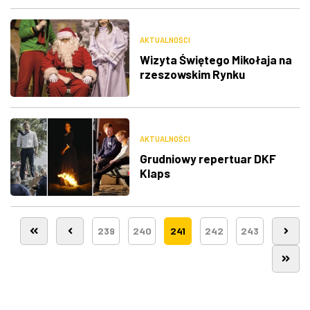
AKTUALNOŚCI
Wizyta Świętego Mikołaja na
rzeszowskim Rynku
AKTUALNOŚCI
Grudniowy repertuar DKF
Klaps
239
240
241
242
243