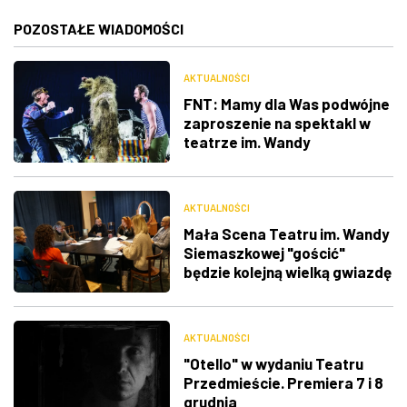
POZOSTAŁE WIADOMOŚCI
AKTUALNOŚCI
FNT: Mamy dla Was podwójne
zaproszenie na spektakl w
teatrze im. Wandy
Siemaszkowej
AKTUALNOŚCI
Mała Scena Teatru im. Wandy
Siemaszkowej "gościć"
będzie kolejną wielką gwiazdę
AKTUALNOŚCI
"Otello" w wydaniu Teatru
Przedmieście. Premiera 7 i 8
grudnia