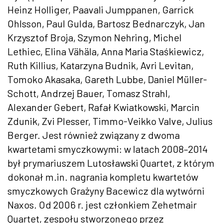
Heinz Holliger, Paavali Jumppanen, Garrick
Ohlsson, Paul Gulda, Bartosz Bednarczyk, Jan
Krzysztof Broja, Szymon Nehring, Michel
Lethiec, Elina Vähäla, Anna Maria Staśkiewicz,
Ruth Killius, Katarzyna Budnik, Avri Levitan,
Tomoko Akasaka, Gareth Lubbe, Daniel Müller-
Schott, Andrzej Bauer, Tomasz Strahl,
Alexander Gebert, Rafał Kwiatkowski, Marcin
Zdunik, Zvi Plesser, Timmo-Veikko Valve, Julius
Berger. Jest również związany z dwoma
kwartetami smyczkowymi: w latach 2008–2014
był prymariuszem Lutosławski Quartet, z którym
dokonał m.in. nagrania kompletu kwartetów
smyczkowych Grażyny Bacewicz dla wytwórni
Naxos. Od 2006 r. jest członkiem Zehetmair
Quartet, zespołu stworzonego przez