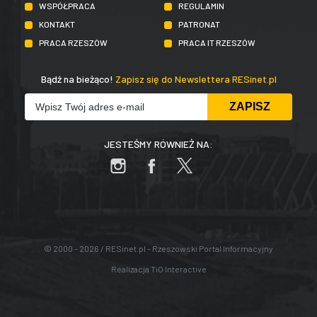
WSPÓŁPRACA
REGULAMIN
KONTAKT
PATRONAT
PRACA RZESZÓW
PRACA IT RZESZÓW
Bądź na bieżąco!
Zapisz się do Newslettera RESinet.pl
JESTEŚMY RÓWNIEŻ NA:
© 2000 - 2026 / RESinet.pl - Rzeszowski Portal Informacyjny
Realizacja
TiO Interactive