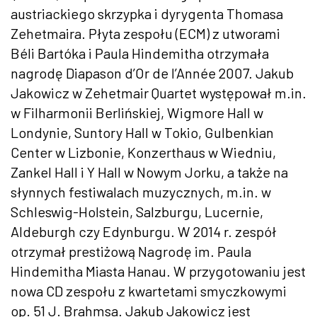
austriackiego skrzypka i dyrygenta Thomasa
Zehetmaira. Płyta zespołu (ECM) z utworami
Béli Bartóka i Paula Hindemitha otrzymała
nagrodę Diapason d’Or de l’Année 2007. Jakub
Jakowicz w Zehetmair Quartet występował m.in.
w Filharmonii Berlińskiej, Wigmore Hall w
Londynie, Suntory Hall w Tokio, Gulbenkian
Center w Lizbonie, Konzerthaus w Wiedniu,
Zankel Hall i Y Hall w Nowym Jorku, a także na
słynnych festiwalach muzycznych, m.in. w
Schleswig-Holstein, Salzburgu, Lucernie,
Aldeburgh czy Edynburgu. W 2014 r. zespół
otrzymał prestiżową Nagrodę im. Paula
Hindemitha Miasta Hanau. W przygotowaniu jest
nowa CD zespołu z kwartetami smyczkowymi
op. 51 J. Brahmsa. Jakub Jakowicz jest