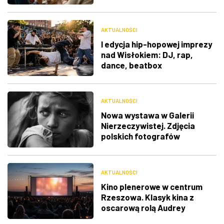
ciekawostki
AKTUALNOŚCI
I edycja hip-hopowej imprezy
nad Wisłokiem: DJ, rap,
dance, beatbox
AKTUALNOŚCI
Nowa wystawa w Galerii
Nierzeczywistej. Zdjęcia
polskich fotografów
docenione na świecie
AKTUALNOŚCI
Kino plenerowe w centrum
Rzeszowa. Klasyk kina z
oscarową rolą Audrey
Hepburn