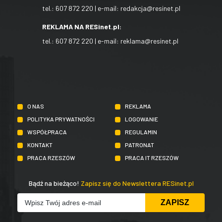
tel.:
607 872 220
| e-mail:
redakcja@resinet.pl
REKLAMA NA RESinet.pl:
tel.:
607 872 220
| e-mail:
reklama@resinet.pl
O NAS
REKLAMA
POLITYKA PRYWATNOŚCI
LOGOWANIE
WSPÓŁPRACA
REGULAMIN
KONTAKT
PATRONAT
PRACA RZESZÓW
PRACA IT RZESZÓW
Bądź na bieżąco!
Zapisz się do Newslettera RESinet.pl