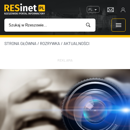
PL
STRONA GŁÓWNA
/
ROZRYWKA
/
AKTUALNOŚCI
WIADOMOŚCI
INWESTYCJE
REKLAMA
IMPREZY
ROZRYWKA
W KINACH
GASTRONOMIA