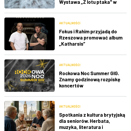
Wystawa „Z lotu ptaka" w
RDK
AKTUALNOŚCI
Fokus i Rahim przyjadą do
Rzeszowa promować album
„Katharsis”
AKTUALNOŚCI
Rockowa Noc Summer GIG.
Znamy godzinową rozpiskę
koncertów
AKTUALNOŚCI
Spotkania z kultura brytyjską
dla seniorów. Herbata,
muzyka, literatura i