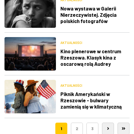
Nowa wystawa w Galerii
Nierzeczywistej. Zdjęcia
polskich fotografów
docenione na świecie
AKTUALNOŚCI
Kino plenerowe w centrum
Rzeszowa. Klasyk kina z
oscarową rolą Audrey
Hepburn
AKTUALNOŚCI
Piknik Amerykański w
Rzeszowie - bulwary
zamienią się w klimatyczną
Route 66
1
2
3