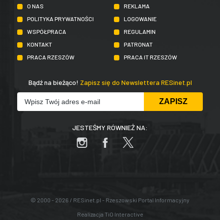
O NAS
REKLAMA
POLITYKA PRYWATNOŚCI
LOGOWANIE
WSPÓŁPRACA
REGULAMIN
KONTAKT
PATRONAT
PRACA RZESZÓW
PRACA IT RZESZÓW
Bądź na bieżąco!
Zapisz się do Newslettera RESinet.pl
JESTEŚMY RÓWNIEŻ NA:
© 2000 - 2026 / RESinet.pl - Rzeszowski Portal Informacyjny
Realizacja
TiO Interactive