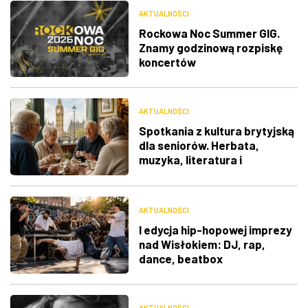
AKTUALNOŚCI
Rockowa Noc Summer GIG.
Znamy godzinową rozpiskę
koncertów
AKTUALNOŚCI
Spotkania z kultura brytyjską
dla seniorów. Herbata,
muzyka, literatura i
ciekawostki
AKTUALNOŚCI
I edycja hip-hopowej imprezy
nad Wisłokiem: DJ, rap,
dance, beatbox
AKTUALNOŚCI