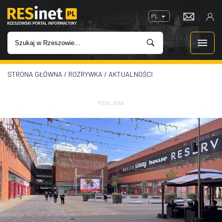
PL
STRONA GŁÓWNA
/
ROZRYWKA
/
AKTUALNOŚCI
WIADOMOŚCI
INWESTYCJE
REKLAMA
IMPREZY
ROZRYWKA
W KINACH
GASTRONOMIA