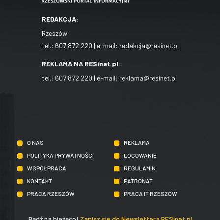
REDAKCJA:
Rzeszów
tel.:
607 872 220
| e-mail:
redakcja@resinet.pl
REKLAMA NA RESinet.pl:
tel.:
607 872 220
| e-mail:
reklama@resinet.pl
O NAS
REKLAMA
POLITYKA PRYWATNOŚCI
LOGOWANIE
WSPÓŁPRACA
REGULAMIN
KONTAKT
PATRONAT
PRACA RZESZÓW
PRACA IT RZESZÓW
Bądź na bieżąco!
Zapisz się do Newslettera RESinet.pl