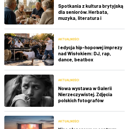
Spotkania z kultura brytyjską
dla seniorów. Herbata,
muzyka, literatura i
ciekawostki
AKTUALNOŚCI
I edycja hip-hopowej imprezy
nad Wisłokiem: DJ, rap,
dance, beatbox
AKTUALNOŚCI
Nowa wystawa w Galerii
Nierzeczywistej. Zdjęcia
polskich fotografów
docenione na świecie
AKTUALNOŚCI