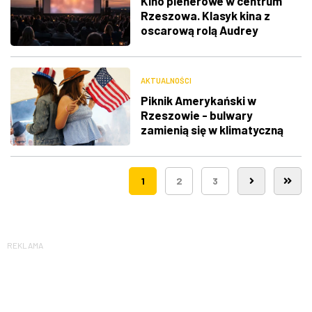
Kino plenerowe w centrum
Rzeszowa. Klasyk kina z
oscarową rolą Audrey
Hepburn
AKTUALNOŚCI
Piknik Amerykański w
Rzeszowie - bulwary
zamienią się w klimatyczną
Route 66
1
2
3
REKLAMA