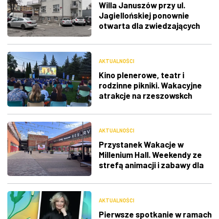
Willa Januszów przy ul.
Jagiellońskiej ponownie
otwarta dla zwiedzających
AKTUALNOŚCI
Kino plenerowe, teatr i
rodzinne pikniki. Wakacyjne
atrakcje na rzeszowskch
osiedlach [harmonogram]
AKTUALNOŚCI
Przystanek Wakacje w
Millenium Hall. Weekendy ze
strefą animacji i zabawy dla
dzieci
AKTUALNOŚCI
Pierwsze spotkanie w ramach