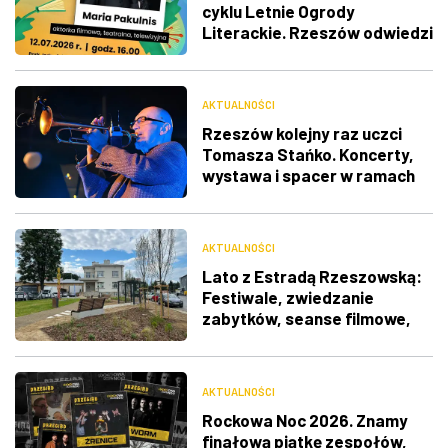
cyklu Letnie Ogrody
Literackie. Rzeszów odwiedzi
Maria Pakulnis
AKTUALNOŚCI
Rzeszów kolejny raz uczci
Tomasza Stańko. Koncerty,
wystawa i spacer w ramach
urodzinowego Toastu
AKTUALNOŚCI
Lato z Estradą Rzeszowską:
Festiwale, zwiedzanie
zabytków, seanse filmowe,
silent disco i wiele więcej
AKTUALNOŚCI
Rockowa Noc 2026. Znamy
finałową piątkę zespołów,