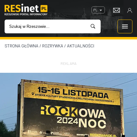
PL
STRONA GŁÓWNA
/
ROZRYWKA
/
AKTUALNOŚCI
WIADOMOŚCI
INWESTYCJE
REKLAMA
IMPREZY
ROZRYWKA
W KINACH
GASTRONOMIA