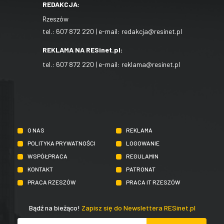
REDAKCJA:
Rzeszów
tel.:
607 872 220
| e-mail:
redakcja@resinet.pl
REKLAMA NA RESinet.pl:
tel.:
607 872 220
| e-mail:
reklama@resinet.pl
O NAS
REKLAMA
POLITYKA PRYWATNOŚCI
LOGOWANIE
WSPÓŁPRACA
REGULAMIN
KONTAKT
PATRONAT
PRACA RZESZÓW
PRACA IT RZESZÓW
Bądź na bieżąco!
Zapisz się do Newslettera RESinet.pl