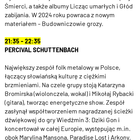
Śmierci, a także albumy Licząc umarłych i Głód
zabijania. W 2024 roku powraca z nowym
materiałem – Budowniczowie grozy.
21:35 - 22:35
PERCIVAL SCHUTTENBACH
Największy zespół folk metalowy w Polsce,
łączący słowiańską kulturę z ciężkimi
brzmieniami. Na czele grupy stoją Katarzyna
Bromirska (wiolonczela, wokal) i Mikołaj Rybacki
(gitara), tworząc energetyczne show. Zespół
zasłynął współtworzeniem nagradzanej ścieżki
dźwiękowej do gry Wiedźmin 3: Dziki Gon i
koncertował w całej Europie, występując m.in.
obok Marylina Mansona, Paradise Lost i Arkony.