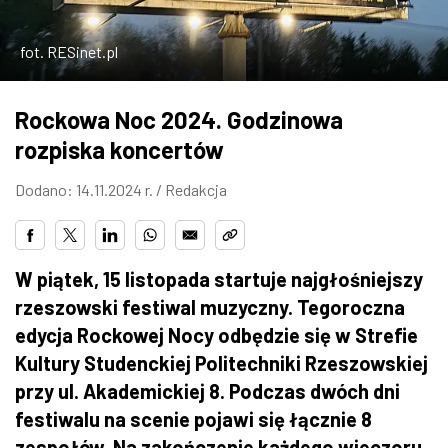
ZDJĘCIA
fot. RESinet.pl
W RZESZOWIE
Rockowa Noc 2024. Godzinowa
rozpiska koncertów
Dodano: 14.11.2024 r. /
Redakcja
W piątek, 15 listopada startuje najgłośniejszy
rzeszowski festiwal muzyczny. Tegoroczna
edycja Rockowej Nocy odbędzie się w Strefie
Kultury Studenckiej Politechniki Rzeszowskiej
przy ul. Akademickiej 8. Podczas dwóch dni
festiwalu na scenie pojawi się łącznie 8
zespołów. Na zakończenie każdego wieczoru