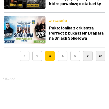
które powalczą o statuetkę
AKTUALNOŚCI
Paktofonika z orkiestrą i
Perfect z Łukaszem Drapałą
na Dniach Sokołowa
Małopolskiego
1
2
3
4
5
REKLAMA