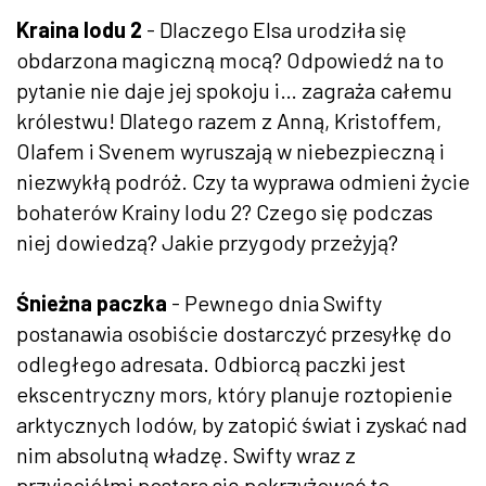
Kraina lodu 2
- Dlaczego Elsa urodziła się
obdarzona magiczną mocą? Odpowiedź na to
pytanie nie daje jej spokoju i… zagraża całemu
królestwu! Dlatego razem z Anną, Kristoffem,
Olafem i Svenem wyruszają w niebezpieczną i
niezwykłą podróż. Czy ta wyprawa odmieni życie
bohaterów Krainy lodu 2? Czego się podczas
niej dowiedzą? Jakie przygody przeżyją?
Śnieżna paczka
- Pewnego dnia Swifty
postanawia osobiście dostarczyć przesyłkę do
odległego adresata. Odbiorcą paczki jest
ekscentryczny mors, który planuje roztopienie
arktycznych lodów, by zatopić świat i zyskać nad
nim absolutną władzę. Swifty wraz z
przyjaciółmi postara się pokrzyżować te