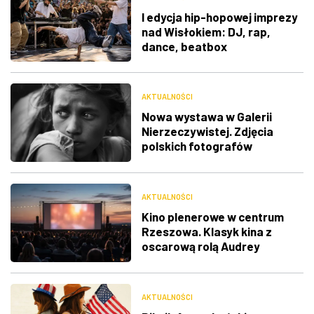
I edycja hip-hopowej imprezy
nad Wisłokiem: DJ, rap,
dance, beatbox
AKTUALNOŚCI
Nowa wystawa w Galerii
Nierzeczywistej. Zdjęcia
polskich fotografów
docenione na świecie
AKTUALNOŚCI
Kino plenerowe w centrum
Rzeszowa. Klasyk kina z
oscarową rolą Audrey
Hepburn
AKTUALNOŚCI