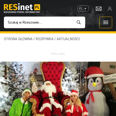
PL
STRONA GŁÓWNA
/
ROZRYWKA
/
AKTUALNOŚCI
WIADOMOŚCI
INWESTYCJE
REKLAMA
IMPREZY
ROZRYWKA
W KINACH
GASTRONOMIA