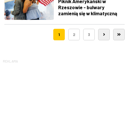
Piknik Amerykański w
Rzeszowie - bulwary
zamienią się w klimatyczną
Route 66
1
2
3
REKLAMA