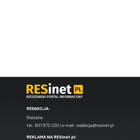
REDAKCJA:
Rzeszów
tel.:
607 872 220
| e-mail:
redakcja@resinet.pl
REKLAMA NA RESinet.pl: