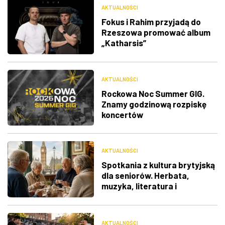
AKTUALNOŚCI
Fokus i Rahim przyjadą do
Rzeszowa promować album
„Katharsis”
AKTUALNOŚCI
Rockowa Noc Summer GIG.
Znamy godzinową rozpiskę
koncertów
AKTUALNOŚCI
Spotkania z kultura brytyjską
dla seniorów. Herbata,
muzyka, literatura i
ciekawostki
AKTUALNOŚCI