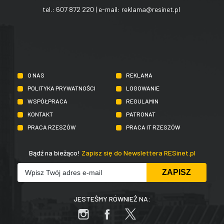
tel.:
607 872 220
| e-mail:
reklama@resinet.pl
O NAS
REKLAMA
POLITYKA PRYWATNOŚCI
LOGOWANIE
WSPÓŁPRACA
REGULAMIN
KONTAKT
PATRONAT
PRACA RZESZÓW
PRACA IT RZESZÓW
Bądź na bieżąco!
Zapisz się do Newslettera RESinet.pl
JESTEŚMY RÓWNIEŻ NA: