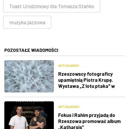
Toast Urodzinowy dla Tomasza Stańko
muzyka jazzowa
POZOSTAŁE WIADOMOŚCI
AKTUALNOŚCI
Rzeszowscy fotograficy
upamiętnią Piotra Krupę.
Wystawa „Z lotu ptaka" w
RDK
AKTUALNOŚCI
Fokus i Rahim przyjadą do
Rzeszowa promować album
„Katharsis”