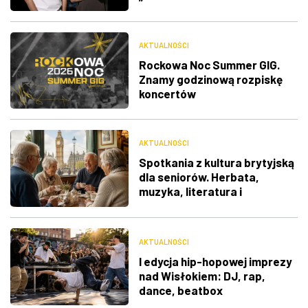
AKTUALNOŚCI
Rockowa Noc Summer GIG.
Znamy godzinową rozpiskę
koncertów
AKTUALNOŚCI
Spotkania z kultura brytyjską
dla seniorów. Herbata,
muzyka, literatura i
ciekawostki
AKTUALNOŚCI
I edycja hip-hopowej imprezy
nad Wisłokiem: DJ, rap,
dance, beatbox