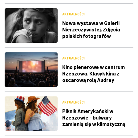
AKTUALNOŚCI
Nowa wystawa w Galerii
Nierzeczywistej. Zdjęcia
polskich fotografów
docenione na świecie
AKTUALNOŚCI
Kino plenerowe w centrum
Rzeszowa. Klasyk kina z
oscarową rolą Audrey
Hepburn
AKTUALNOŚCI
Piknik Amerykański w
Rzeszowie - bulwary
zamienią się w klimatyczną
Route 66