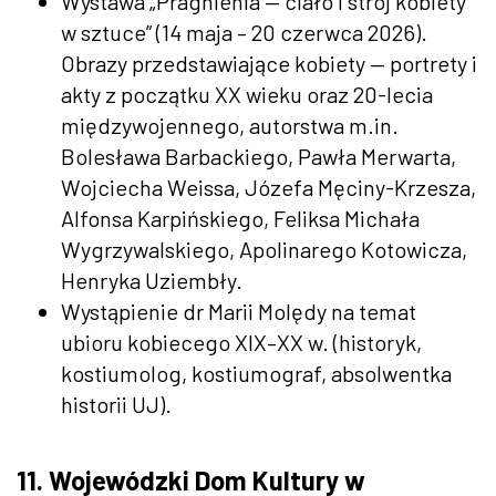
Wystawa „Pragnienia — ciało i strój kobiety
w sztuce” (14 maja – 20 czerwca 2026).
Obrazy przedstawiające kobiety — portrety i
akty z początku XX wieku oraz 20-lecia
międzywojennego, autorstwa m.in.
Bolesława Barbackiego, Pawła Merwarta,
Wojciecha Weissa, Józefa Męciny-Krzesza,
Alfonsa Karpińskiego, Feliksa Michała
Wygrzywalskiego, Apolinarego Kotowicza,
Henryka Uziembły.
Wystąpienie dr Marii Molędy na temat
ubioru kobiecego XIX–XX w. (historyk,
kostiumolog, kostiumograf, absolwentka
historii UJ).
11. Wojewódzki Dom Kultury w