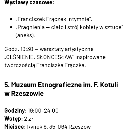
Wystawy czasowe:
„Franciszek Frączek intymnie”.
„Pragnienia — ciało i strój kobiety w sztuce”
(aneks).
Godz. 19:30 — warsztaty artystyczne
„OLŚNIENIE. SŁOŃCESŁAW” inspirowane
twórczością Franciszka Frączka.
5. Muzeum Etnograficzne im. F. Kotuli
w Rzeszowie
Godziny:
19:00–24:00
Wstęp:
2 zł
Miejsce:
Rynek 6, 35-064 Rzeszów