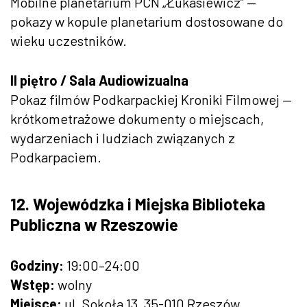
Mobilne planetarium PCN „Łukasiewicz” —
pokazy w kopule planetarium dostosowane do
wieku uczestników.
II piętro / Sala Audiowizualna
Pokaz filmów Podkarpackiej Kroniki Filmowej —
krótkometrażowe dokumenty o miejscach,
wydarzeniach i ludziach związanych z
Podkarpaciem.
12. Wojewódzka i Miejska Biblioteka
Publiczna w Rzeszowie
Godziny:
19:00–24:00
Wstęp:
wolny
Miejsce:
ul. Sokoła 13, 35-010 Rzeszów