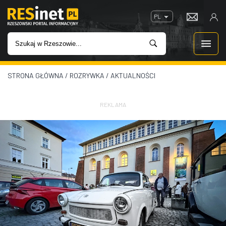
PL
STRONA GŁÓWNA
/
ROZRYWKA
/
AKTUALNOŚCI
WIADOMOŚCI
INWESTYCJE
REKLAMA
IMPREZY
ROZRYWKA
W KINACH
GASTRONOMIA