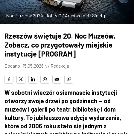
ZDJĘCIA
Noc Muzeów 2024 - fot. ViC / Archiwum RESinet.pl
W RZESZOWIE
Rzeszów świętuje 20. Noc Muzeów.
Zobacz, co przygotowały miejskie
instytucje [PROGRAM]
Dodano: 15.05.2026 r. /
Redakcja
W sobotni wieczór osiemnaście instytucji
otworzy swoje drzwi po godzinach — od
muzeów i galerii po teatr, bibliotekę i dom
kultury. To jubileuszowa edycja wydarzenia,
które od 2006 roku stało się jednym z