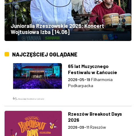
Junioralia Rzeszowskie 2026: Koncert
Wojtusiowa Izba [14.06]
NAJCZĘŚCIEJ OGLĄDANE
65 lat Muzycznego
Festiwalu w Łańcucie
2026-05-19
Filharmonia
Podkarpacka
Rzeszów Breakout Days
2026
2026-09-11
Rzeszów