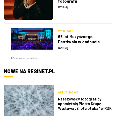
fotografii
Dzisiaj
WYSTAWA
65 lat Muzycznego
Festiwalu w Łańcucie
Dzisiaj
NOWE NA RESINET.PL
AKTUALNOŚCI
Rzeszowscy fotograficy
upamiętnią Piotra Krupę.
Wystawa „Z lotu ptaka" w RDK