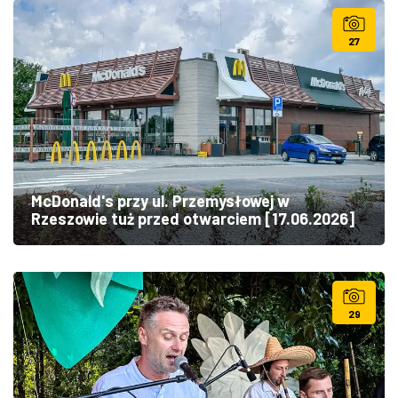
27
McDonald's przy ul. Przemysłowej w
Rzeszowie tuż przed otwarciem [17.06.2026]
29