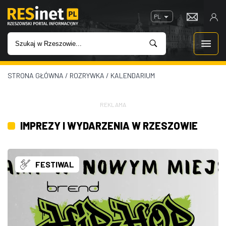
PL
STRONA GŁÓWNA
/
ROZRYWKA
/
KALENDARIUM
WIADOMOŚCI
INWESTYCJE
REKLAMA
IMPREZY I WYDARZENIA W RZESZOWIE
IMPREZY
ROZRYWKA
FESTIWAL
W KINACH
GASTRONOMIA