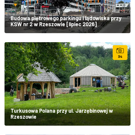
Budowa piętrowego parkingu i lądowiska przy
KSW nr 2 w Rzeszowie [lipiec 2026]
34
Turkusowa Polana przy ul. Jarzębinowej w
Rzeszowie