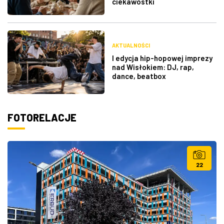
ciekawostki
AKTUALNOŚCI
I edycja hip-hopowej imprezy
nad Wisłokiem: DJ, rap,
dance, beatbox
FOTORELACJE
22