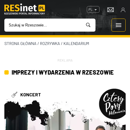
PL
STRONA GŁÓWNA
/
ROZRYWKA
/
KALENDARIUM
WIADOMOŚCI
INWESTYCJE
REKLAMA
IMPREZY I WYDARZENIA W RZESZOWIE
IMPREZY
ROZRYWKA
KONCERT
W KINACH
GASTRONOMIA