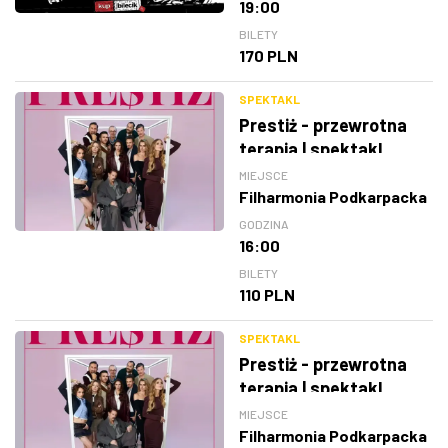
19:00
BILETY
170 PLN
SPEKTAKL
Prestiż - przewrotna
terapia | spektakl
MIEJSCE
Filharmonia Podkarpacka
GODZINA
16:00
BILETY
110 PLN
SPEKTAKL
Prestiż - przewrotna
terapia | spektakl
MIEJSCE
Filharmonia Podkarpacka