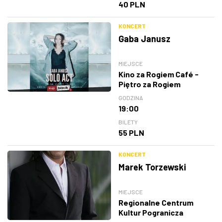
40 PLN
KONCERT
Gaba Janusz
MIEJSCE
Kino za Rogiem Café -
Piętro za Rogiem
GODZINA
19:00
BILETY
55 PLN
KONCERT
Marek Torzewski
MIEJSCE
Regionalne Centrum
Kultur Pogranicza