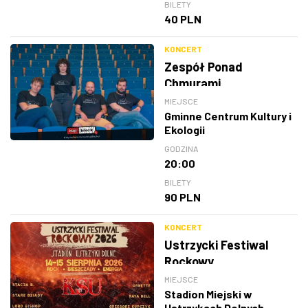
BILETY
40 PLN
KONCERT
Zespół Ponad
Chmurami
MIEJSCE
Gminne Centrum Kultury i
Ekologii
GODZINA
20:00
BILETY
90 PLN
KONCERT
Ustrzycki Festiwal
Rockowy
MIEJSCE
Stadion Miejski w
Ustrzykach Dolnych