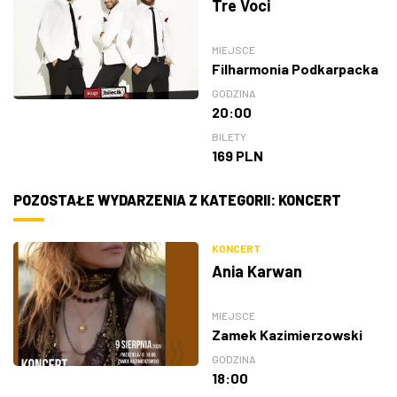
Tre Voci
MIEJSCE
Filharmonia Podkarpacka
GODZINA
20:00
BILETY
169 PLN
POZOSTAŁE WYDARZENIA Z KATEGORII: KONCERT
KONCERT
Ania Karwan
MIEJSCE
Zamek Kazimierzowski
GODZINA
18:00