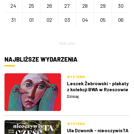
24
25
26
27
28
29
30
31
01
02
03
04
05
06
REKLAMA
NAJBLIŻSZE WYDARZENIA
WYSTAWA
Leszek Żebrowski - plakaty
z kolekcji BWA w Rzeszowie
Dzisiaj
WYSTAWA
Ula Dzwonik - nieoczywisTA