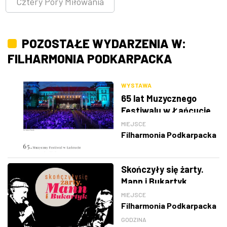
Cztery Pory Miłowania
POZOSTAŁE WYDARZENIA W:
FILHARMONIA PODKARPACKA
WYSTAWA
65 lat Muzycznego
Festiwalu w Łańcucie
MIEJSCE
Filharmonia Podkarpacka
Skończyły się żarty.
Mann i Bukartyk
MIEJSCE
Filharmonia Podkarpacka
GODZINA