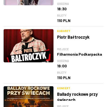
GODZINA
18:30
BILETY
110 PLN
KABARET
Piotr Bałtroczyk
MIEJSCE
Filharmonia Podkarpacka
GODZINA
19:00
BILETY
110 PLN
KONCERT
Ballady rockowe przy
świecach
MIEJSCE