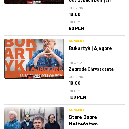
GODZINA
16:00
BILETY
80 PLN
KONCERT
Bukartyk | Ajagore
MIEJSCE
Zagroda Chryszczata
GODZINA
18:00
BILETY
100 PLN
KONCERT
Stare Dobre
Małżeństwo