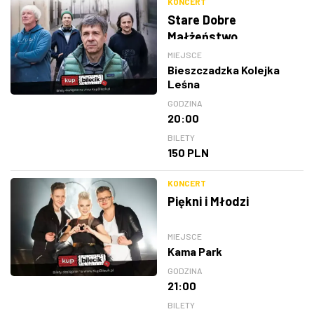
KONCERT
Stare Dobre
Małżeństwo
MIEJSCE
Bieszczadzka Kolejka
Leśna
GODZINA
20:00
BILETY
150 PLN
KONCERT
Piękni i Młodzi
MIEJSCE
Kama Park
GODZINA
21:00
BILETY