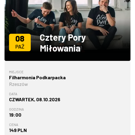
ZDJĘCIA
W RZESZOWIE
Cztery Pory
08
Miłowania
PAŹ
MIEJSCE
Filharmonia Podkarpacka
Rzeszów
DATA
CZWARTEK, 08.10.2026
GODZINA
19:00
CENA
149 PLN