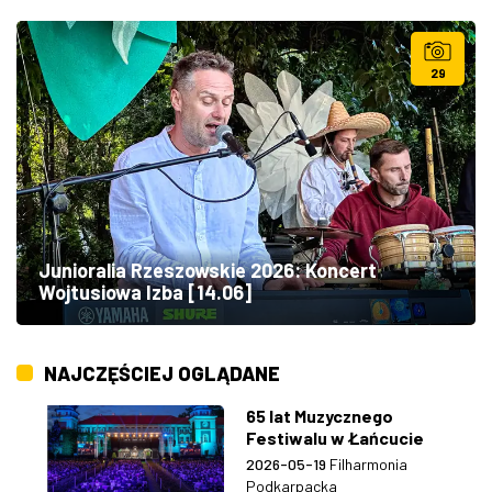
29
Junioralia Rzeszowskie 2026: Koncert
Wojtusiowa Izba [14.06]
NAJCZĘŚCIEJ OGLĄDANE
65 lat Muzycznego
Festiwalu w Łańcucie
2026-05-19
Filharmonia
Podkarpacka