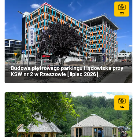
22
Budowa piętrowego parkingu i lądowiska przy
KSW nr 2 w Rzeszowie [lipiec 2026]
34