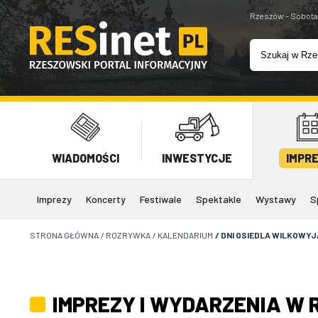
Rzeszów - Sobota
WIADOMOŚCI
INWESTYCJE
IMPR
Imprezy
Koncerty
Festiwale
Spektakle
Wystawy
S
STRONA GŁÓWNA
/
ROZRYWKA
/
KALENDARIUM
/
DNI OSIEDLA WILKOWYJ
IMPREZY I WYDARZENIA W 