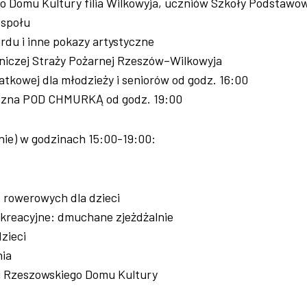
 Domu Kultury filia Wilkowyja, uczniów Szkoły Podstawow
espołu
du i inne pokazy artystyczne
niczej Straży Pożarnej Rzeszów–Wilkowyja
siatkowej dla młodzieży i seniorów od godz. 16:00
czna POD CHMURKĄ od godz. 19:00
nie) w godzinach 15:00-19:00:
 rowerowych dla dzieci
ekreacyjne: dmuchane zjeżdżalnie
dzieci
ia
su Rzeszowskiego Domu Kultury