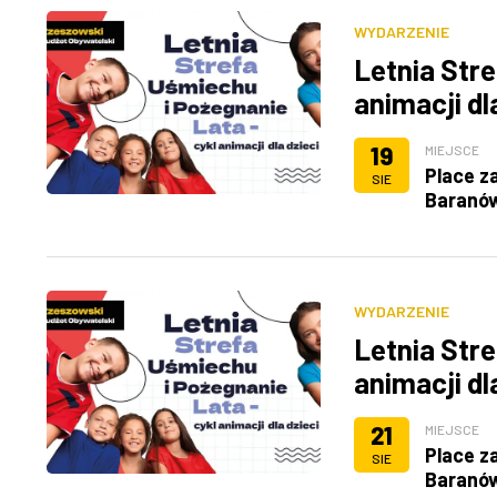
WYDARZENIE
Letnia Stre
animacji dl
19
MIEJSCE
Place z
SIE
Baranó
WYDARZENIE
Letnia Stre
animacji dl
21
MIEJSCE
Place z
SIE
Baranó