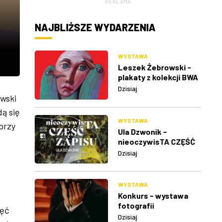
REKLAMA
NAJBLIŻSZE WYDARZENIA
WYSTAWA
Leszek Żebrowski -
plakaty z kolekcji BWA
w Rzeszowie
Dzisiaj
owski
dą się
WYSTAWA
przy
Ula Dzwonik -
nieoczywisTA CZĘŚĆ
ZAPISU
Dzisiaj
WYSTAWA
Konkurs - wystawa
fotografii
jęć
Dzisiaj