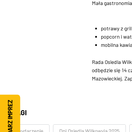
Mała gastronomia
potrawy z gril
popcorn i wa
mobilna kawi
Rada Osiedla Wilk
odbędzie się 14 c
Mazowieckiej. Zap
KALENDARZ IMPREZ
TAGI
wydarzenie
Dni Osiedla Wilkowyja 2025