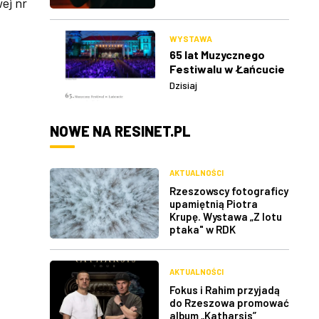
ej nr
WYSTAWA
65 lat Muzycznego
Festiwalu w Łańcucie
Dzisiaj
NOWE NA RESINET.PL
AKTUALNOŚCI
Rzeszowscy fotograficy
upamiętnią Piotra
Krupę. Wystawa „Z lotu
ptaka" w RDK
AKTUALNOŚCI
Fokus i Rahim przyjadą
do Rzeszowa promować
album „Katharsis”