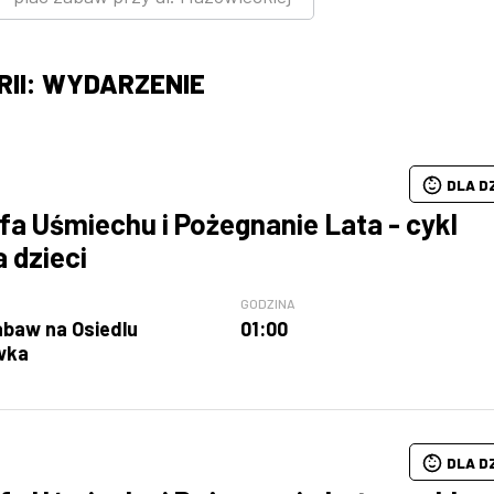
II: WYDARZENIE
DLA D
fa Uśmiechu i Pożegnanie Lata - cykl
a dzieci
GODZINA
abaw na Osiedlu
01:00
wka
DLA D