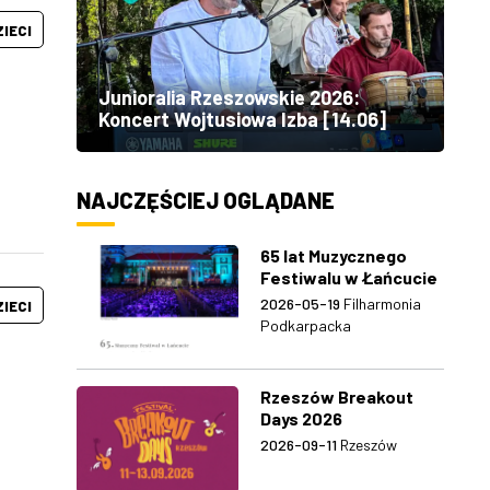
ZIECI
Junioralia Rzeszowskie 2026:
Koncert Wojtusiowa Izba [14.06]
NAJCZĘŚCIEJ OGLĄDANE
65 lat Muzycznego
Festiwalu w Łańcucie
2026-05-19
Filharmonia
ZIECI
Podkarpacka
Rzeszów Breakout
Days 2026
2026-09-11
Rzeszów