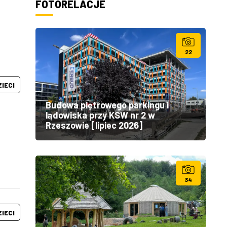
FOTORELACJE
22
ZIECI
Budowa piętrowego parkingu i
lądowiska przy KSW nr 2 w
Rzeszowie [lipiec 2026]
34
ZIECI