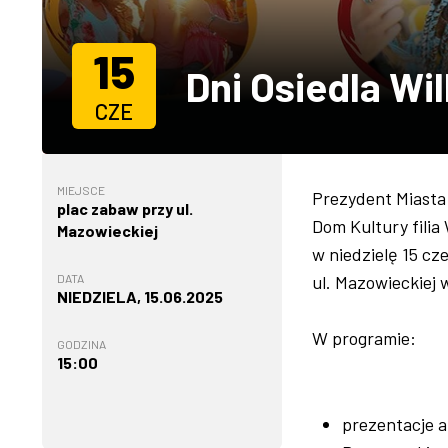
15
Dni Osiedla Wi
CZE
MIEJSCE
Prezydent Miasta
plac zabaw przy ul.
Dom Kultury filia
Mazowieckiej
w niedzielę 15 c
DATA
ul. Mazowieckiej
NIEDZIELA, 15.06.2025
W programie:
GODZINA
15:00
prezentacje a