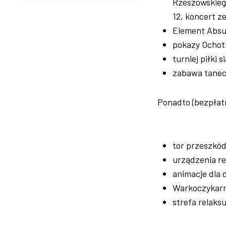
Rzeszowskiego
12, koncert z
Element Absur
pokazy Ochot
turniej piłki 
zabawa tane
Ponadto (bezpłat
tor przeszkód
urządzenia r
animacje dla 
Warkoczykarn
strefa relak