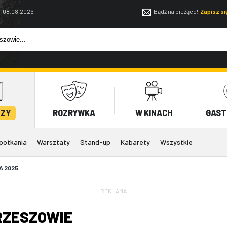
, 08.08.2026
Bądź na bieżąco!
Zapisz s
EZY
ROZRYWKA
W KINACH
GAST
potkania
Warsztaty
Stand-up
Kabarety
Wszystkie
A 2025
REKLAMA
RZESZOWIE