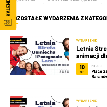
POZOSTAŁE WYDARZENIA Z KATEGOR
WYDARZENIE
Letnia Stre
animacji dl
10
MIEJSCE
Place z
SIE
Baranó
WYDARZENIE