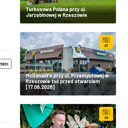
Turkusowa Polana przy ul.
Jarzębinowej w Rzeszowie
27
ZIECI
McDonald's przy ul. Przemysłowej w
Rzeszowie tuż przed otwarciem
[17.06.2026]
29