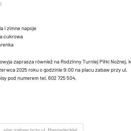
:
la i zimne napoje
ta cukrowa
arenka
owyja zaprasza również na Rodzinny Turniej Piłki Nożnej, 
zerwca 2025 roku o godzinie 9:00 na placu zabaw przy ul.
isy pod numerem tel. 602 725 504.
plac zabaw przy ul. Mazowieckiej