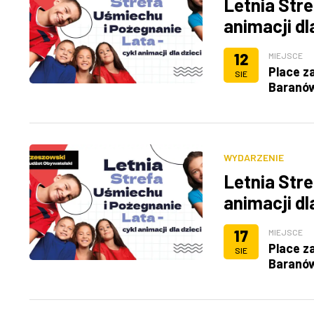
Letnia Stre
animacji dl
12
MIEJSCE
Place z
SIE
Baranó
WYDARZENIE
Letnia Stre
animacji dl
17
MIEJSCE
Place z
SIE
Baranó