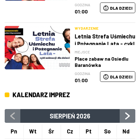
GODZINA
DLA DZIECI
01:00
WYDARZENIE
Letnia Strefa Uśmiechu
i Pożegnanie Lata - cykl
animacji dla dzieci
MIEJSCE
Place zabaw na Osiedlu
Baranówka
GODZINA
DLA DZIECI
01:00
KALENDARZ IMPREZ
SIERPIEŃ
2026
Pn
Wt
Śr
Cz
Pt
So
Nd