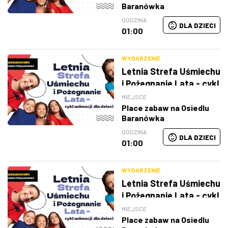
Baranówka
GODZINA
DLA DZIECI
01:00
WYDARZENIE
Letnia Strefa Uśmiechu
i Pożegnanie Lata - cykl
animacji dla dzieci
MIEJSCE
Place zabaw na Osiedlu
Baranówka
GODZINA
DLA DZIECI
01:00
WYDARZENIE
Letnia Strefa Uśmiechu
i Pożegnanie Lata - cykl
animacji dla dzieci
MIEJSCE
Place zabaw na Osiedlu