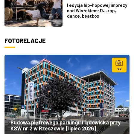
I edycja hip-hopowej imprezy
nad Wisłokiem: DJ, rap,
dance, beatbox
FOTORELACJE
22
Budowa piętrowego parkingu i lądowiska przy
KSW nr 2 w Rzeszowie [lipiec 2026]