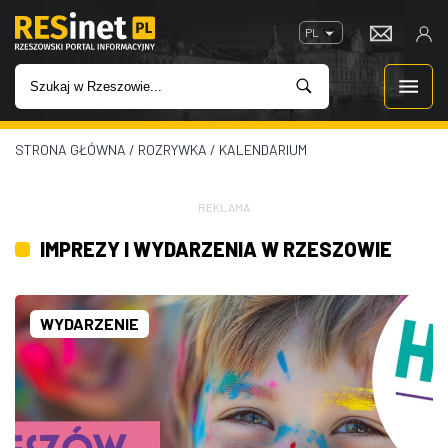
PL
STRONA GŁÓWNA
/
ROZRYWKA
/
KALENDARIUM
WIADOMOŚCI
INWESTYCJE
REKLAMA
IMPREZY I WYDARZENIA W RZESZOWIE
IMPREZY
ROZRYWKA
WYDARZENIE
W KINACH
GASTRONOMIA