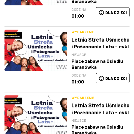
Baranówka
GODZINA
DLA DZIECI
01:00
WYDARZENIE
Letnia Strefa Uśmiechu
i Pożegnanie Lata - cykl
animacji dla dzieci
MIEJSCE
Place zabaw na Osiedlu
Baranówka
GODZINA
DLA DZIECI
01:00
WYDARZENIE
Letnia Strefa Uśmiechu
i Pożegnanie Lata - cykl
animacji dla dzieci
MIEJSCE
Place zabaw na Osiedlu
Baranówka