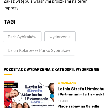
Zakaz wstępu z własnymi proszkami na teren
imprezy!
TAGI
Park Sybiraków
wydarzenie
Dzień Kolorów w Parku Sybiraków
POZOSTAŁE WYDARZENIA Z KATEGORII: WYDARZENIE
WYDARZENIE
Letnia Strefa Uśmiechu
i Pożegnanie Lata - cykl
animacji dla dzieci
MIEJSCE
Place zabaw na Osiedlu