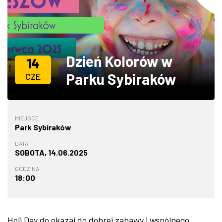
ZDJĘCIA
W RZESZOWIE
Dzień Kolorów w
14
Parku Sybiraków
CZE
MIEJSCE
Park Sybiraków
DATA
SOBOTA, 14.06.2025
GODZINA
18:00
Holi Day do okazaj do dobrej zabawy i wspólnego