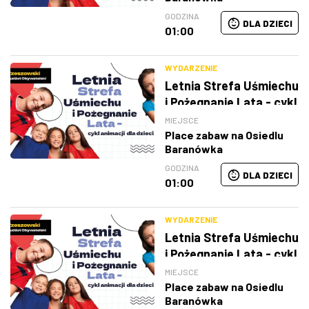
GODZINA
DLA DZIECI
01:00
WYDARZENIE
Letnia Strefa Uśmiechu
i Pożegnanie Lata - cykl
animacji dla dzieci
MIEJSCE
Place zabaw na Osiedlu
Baranówka
GODZINA
DLA DZIECI
01:00
WYDARZENIE
Letnia Strefa Uśmiechu
i Pożegnanie Lata - cykl
animacji dla dzieci
MIEJSCE
Place zabaw na Osiedlu
Baranówka