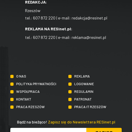
REDAKCJA:
Rzeszów
tel.:
607 872 220
| e-mail:
redakcja@resinet.pl
REKLAMA NA RESinet.pl:
tel.:
607 872 220
| e-mail:
reklama@resinet.pl
O NAS
REKLAMA
POLITYKA PRYWATNOŚCI
LOGOWANIE
WSPÓŁPRACA
REGULAMIN
KONTAKT
PATRONAT
PRACA RZESZÓW
PRACA IT RZESZÓW
Bądź na bieżąco!
Zapisz się do Newslettera RESinet.pl