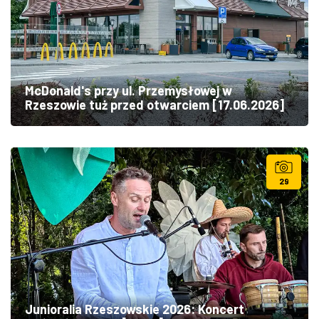
McDonald's przy ul. Przemysłowej w
Rzeszowie tuż przed otwarciem [17.06.2026]
29
Junioralia Rzeszowskie 2026: Koncert