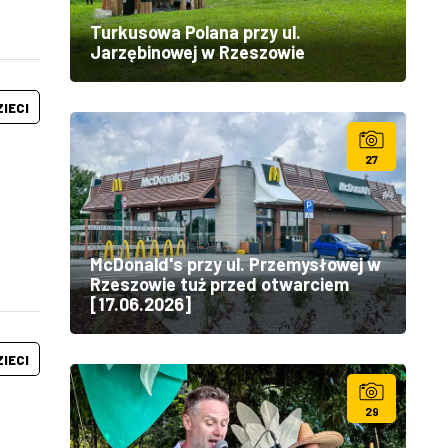
Turkusowa Polana przy ul.
Jarzębinowej w Rzeszowie
ZIECI
27
McDonald's przy ul. Przemysłowej w
Rzeszowie tuż przed otwarciem
[17.06.2026]
ZIECI
29