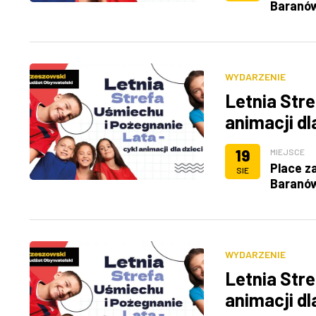
Baranó
WYDARZENIE
Letnia Stre
animacji dl
19
MIEJSCE
Place z
SIE
Baranó
WYDARZENIE
Letnia Stre
animacji dl