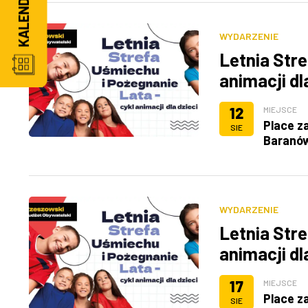
WYDARZENIE
Letnia Stre
animacji dl
12
MIEJSCE
Place z
SIE
Baranó
WYDARZENIE
Letnia Stre
animacji dl
17
MIEJSCE
Place z
SIE