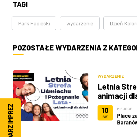
TAGI
Park Papieski
wydarzenie
Dzień Kolo
POZOSTAŁE WYDARZENIA Z KATEGOR
WYDARZENIE
Letnia Stre
animacji dl
KALENDARZ IMPREZ
10
MIEJSCE
Place z
SIE
Baranó