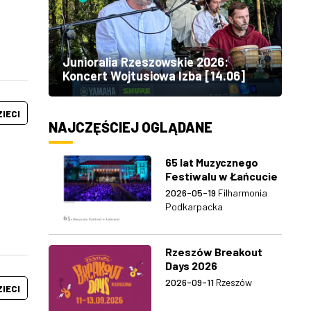
Junioralia Rzeszowskie 2026:
Koncert Wojtusiowa Izba [14.06]
ZIECI
NAJCZĘŚCIEJ OGLĄDANE
65 lat Muzycznego
Festiwalu w Łańcucie
2026-05-19
Filharmonia
Podkarpacka
Rzeszów Breakout
Days 2026
2026-09-11
Rzeszów
ZIECI