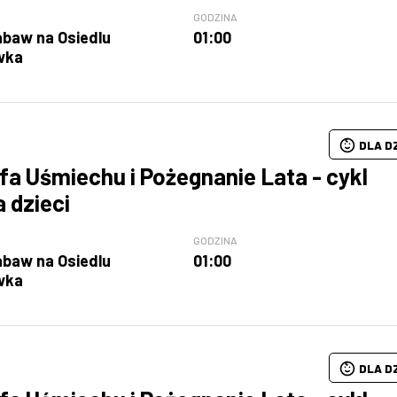
GODZINA
abaw na Osiedlu
01:00
wka
DLA D
fa Uśmiechu i Pożegnanie Lata - cykl
a dzieci
GODZINA
abaw na Osiedlu
01:00
wka
DLA D