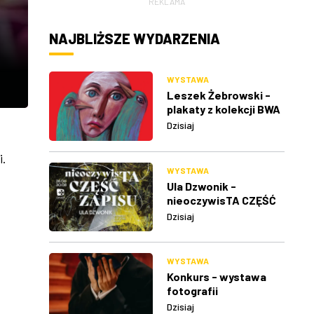
REKLAMA
NAJBLIŻSZE WYDARZENIA
WYSTAWA
Leszek Żebrowski -
plakaty z kolekcji BWA
w Rzeszowie
Dzisiaj
i.
WYSTAWA
Ula Dzwonik -
nieoczywisTA CZĘŚĆ
ZAPISU
Dzisiaj
WYSTAWA
Konkurs - wystawa
fotografii
Dzisiaj