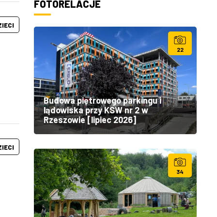
FOTORELACJE
ZIECI
22
Budowa piętrowego parkingu i
lądowiska przy KSW nr 2 w
Rzeszowie [lipiec 2026]
ZIECI
34