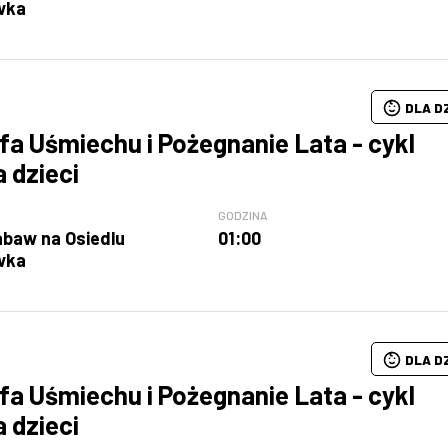
wka
DLA D
fa Uśmiechu i Pożegnanie Lata - cykl
a dzieci
GODZINA
abaw na Osiedlu
01:00
wka
DLA D
fa Uśmiechu i Pożegnanie Lata - cykl
a dzieci