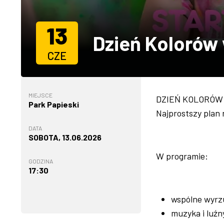
13
Dzień Kolorów
CZE
MIEJSCE
DZIEŃ KOLORÓW –
Park Papieski
Najprostszy plan 
DATA
SOBOTA, 13.06.2026
W programie:
GODZINA
17:30
wspólne wyrzu
muzyka i luźn