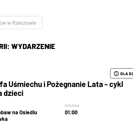
rów w Rzeszowie
II: WYDARZENIE
DLA D
fa Uśmiechu i Pożegnanie Lata - cykl
a dzieci
GODZINA
abaw na Osiedlu
01:00
wka