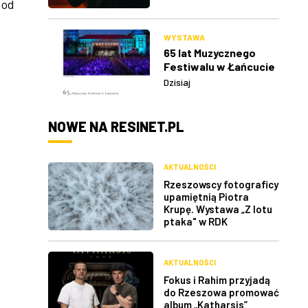
 od
WYSTAWA
65 lat Muzycznego
Festiwalu w Łańcucie
Dzisiaj
NOWE NA RESINET.PL
AKTUALNOŚCI
Rzeszowscy fotograficy
upamiętnią Piotra
Krupę. Wystawa „Z lotu
ptaka" w RDK
AKTUALNOŚCI
Fokus i Rahim przyjadą
do Rzeszowa promować
album „Katharsis”