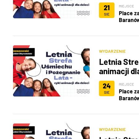
21
MIEJSCE
Place z
SIE
Baranó
WYDARZENIE
Letnia Stre
animacji dl
24
MIEJSCE
Place z
SIE
Baranó
WYDARZENIE