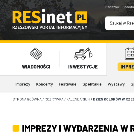
Rzeszów - Sobota
WIADOMOŚCI
INWESTYCJE
IMPR
Imprezy
Koncerty
Festiwale
Spektakle
Wystawy
S
STRONA GŁÓWNA
/
ROZRYWKA
/
KALENDARIUM
/
DZIEŃ KOLORÓW W RZE
IMPREZY I WYDARZENIA W 