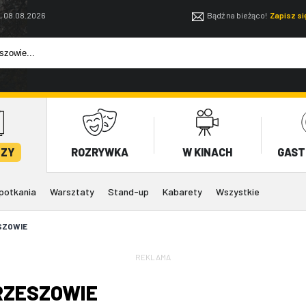
, 08.08.2026
Bądź na bieżąco!
Zapisz s
EZY
ROZRYWKA
W KINACH
GAST
potkania
Warsztaty
Stand-up
Kabarety
Wszystkie
SZOWIE
REKLAMA
RZESZOWIE