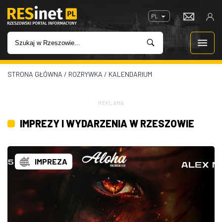
PL
STRONA GŁÓWNA
/
ROZRYWKA
/
KALENDARIUM
WIADOMOŚCI
INWESTYCJE
REKLAMA
IMPREZY I WYDARZENIA W RZESZOWIE
IMPREZY
ROZRYWKA
IMPREZA
W KINACH
GASTRONOMIA