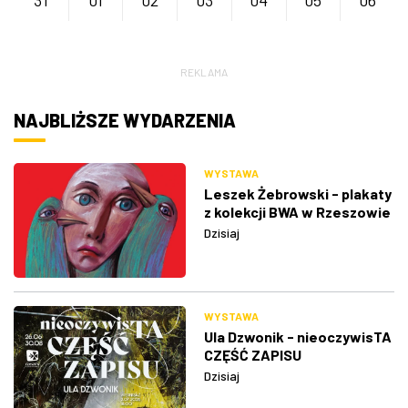
31
01
02
03
04
05
06
REKLAMA
NAJBLIŻSZE WYDARZENIA
WYSTAWA
Leszek Żebrowski - plakaty
z kolekcji BWA w Rzeszowie
Dzisiaj
WYSTAWA
Ula Dzwonik - nieoczywisTA
CZĘŚĆ ZAPISU
Dzisiaj