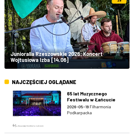
Junioralia Rzeszowskie 2026: Koncert
Wojtusiowa Izba [14.06]
NAJCZĘŚCIEJ OGLĄDANE
65 lat Muzycznego
Festiwalu w Łańcucie
2026-05-19
Filharmonia
Podkarpacka