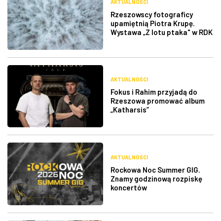
AKTUALNOŚCI
Rzeszowscy fotograficy
upamiętnią Piotra Krupę.
Wystawa „Z lotu ptaka" w RDK
AKTUALNOŚCI
Fokus i Rahim przyjadą do
Rzeszowa promować album
„Katharsis”
AKTUALNOŚCI
Rockowa Noc Summer GIG.
Znamy godzinową rozpiskę
koncertów