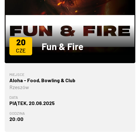
ZDJĘCIA
W RZESZOWIE
20
Fun & Fire
CZE
MIEJSCE
Aloha - Food, Bowling & Club
Rzeszów
DATA
PIĄTEK, 20.06.2025
GODZINA
20:00