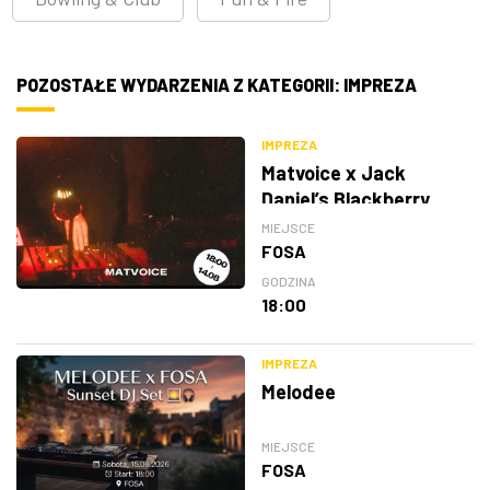
POZOSTAŁE WYDARZENIA Z KATEGORII: IMPREZA
IMPREZA
Matvoice x Jack
Daniel’s Blackberry
MIEJSCE
FOSA
GODZINA
18:00
IMPREZA
Melodee
MIEJSCE
FOSA