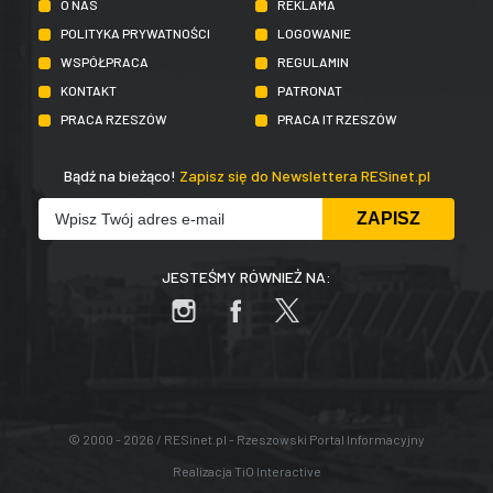
O NAS
REKLAMA
POLITYKA PRYWATNOŚCI
LOGOWANIE
WSPÓŁPRACA
REGULAMIN
KONTAKT
PATRONAT
PRACA RZESZÓW
PRACA IT RZESZÓW
Bądź na bieżąco!
Zapisz się do Newslettera RESinet.pl
JESTEŚMY RÓWNIEŻ NA:
© 2000 - 2026 / RESinet.pl - Rzeszowski Portal Informacyjny
Realizacja
TiO Interactive