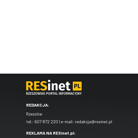
REDAKCJA:
Rzeszów
tel.:
607 872 220
| e-mail:
redakcja@resinet.pl
REKLAMA NA RESinet.pl: