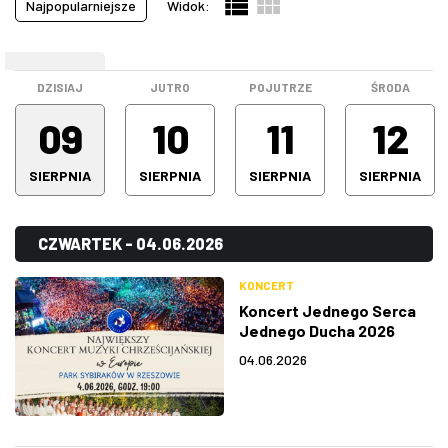
Najpopularniejsze
Widok:
Pokazy filmowe
(19)
ZDJĘCIA
Spektakle
(64)
WEEKEND
Spotkanie
(0)
W RZESZOWIE
DZISIAJ
JUTRO
POJUTRZE
ŚRODA
Stand-up
(16)
09
10
11
12
Warsztaty
(0)
SIERPNIA
SIERPNIA
SIERPNIA
SIERPNIA
Wystawa
(5)
Wszystkie kategorie
(191)
CZWARTEK - 04.06.2026
KONCERT
Koncert Jednego Serca
Jednego Ducha 2026
04.06.2026