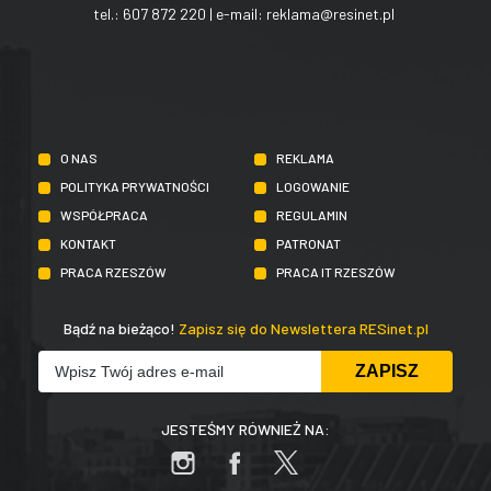
tel.:
607 872 220
| e-mail:
reklama@resinet.pl
O NAS
REKLAMA
POLITYKA PRYWATNOŚCI
LOGOWANIE
WSPÓŁPRACA
REGULAMIN
KONTAKT
PATRONAT
PRACA RZESZÓW
PRACA IT RZESZÓW
Bądź na bieżąco!
Zapisz się do Newslettera RESinet.pl
JESTEŚMY RÓWNIEŻ NA: