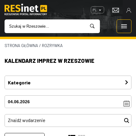
PL
STRONA GŁÓWNA
/
ROZRYWKA
WIADOMOŚCI
KALENDARZ IMPREZ W RZESZOWIE
INWESTYCJE
IMPREZY
Kategorie
Festiwal
(3)
ROZRYWKA
Imprezy
(4)
W KINACH
Kino plenerowe
(0)
Koncerty
(80)
GASTRONOMIA