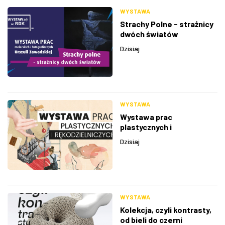
WYSTAWA
Strachy Polne - strażnicy
dwóch światów
Dzisiaj
WYSTAWA
Wystawa prac
plastycznych i
rękodzielniczych
Dzisiaj
WYSTAWA
Kolekcja, czyli kontrasty,
od bieli do czerni