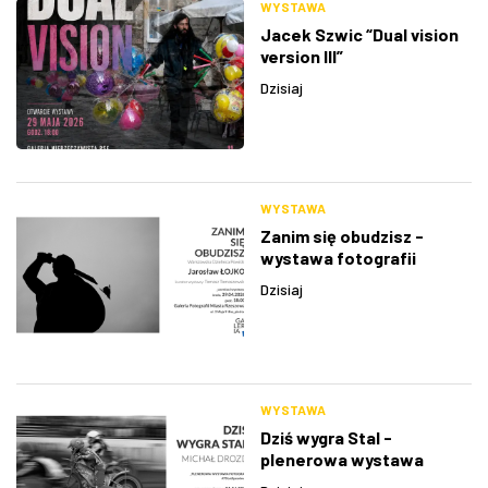
WYSTAWA
Jacek Szwic “Dual vision
version III”
Dzisiaj
WYSTAWA
Zanim się obudzisz -
wystawa fotografii
Jarosława Łojko
Dzisiaj
WYSTAWA
Dziś wygra Stal -
plenerowa wystawa
fotografii Michała Drozda