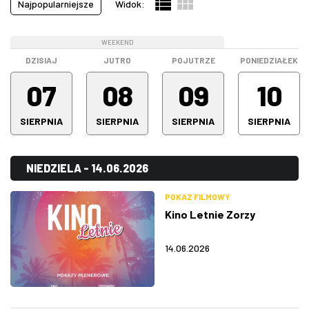
Najpopularniejsze
Widok:
Pokazy filmowe
(21)
ZDJĘCIA
Spektakle
(64)
WEEKEND
WEEKEND
WEEKEND
Spotkanie
(0)
W RZESZOWIE
DZISIAJ
JUTRO
POJUTRZE
PONIEDZIAŁEK
Stand-up
(16)
07
08
09
10
Warsztaty
(0)
SIERPNIA
SIERPNIA
SIERPNIA
SIERPNIA
Wystawa
(5)
Wszystkie kategorie
(195)
NIEDZIELA - 14.06.2026
POKAZ FILMOWY
Kino Letnie Zorzy
14.06.2026