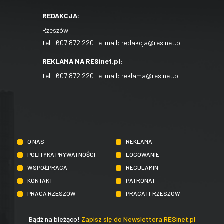
REDAKCJA:
Rzeszów
tel.:
607 872 220
| e-mail:
redakcja@resinet.pl
REKLAMA NA RESinet.pl:
tel.:
607 872 220
| e-mail:
reklama@resinet.pl
O NAS
REKLAMA
POLITYKA PRYWATNOŚCI
LOGOWANIE
WSPÓŁPRACA
REGULAMIN
KONTAKT
PATRONAT
PRACA RZESZÓW
PRACA IT RZESZÓW
Bądź na bieżąco!
Zapisz się do Newslettera RESinet.pl