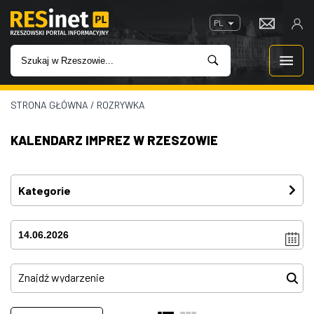
PL
STRONA GŁÓWNA
/
ROZRYWKA
WIADOMOŚCI
KALENDARZ IMPREZ W RZESZOWIE
INWESTYCJE
IMPREZY
Kategorie
Festiwal
(4)
ROZRYWKA
Imprezy
(4)
W KINACH
Kino plenerowe
(0)
Koncerty
(81)
GASTRONOMIA