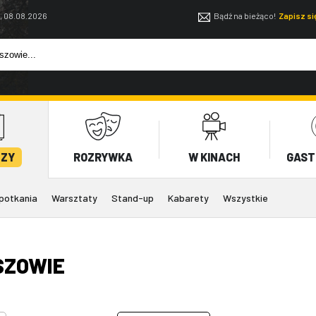
, 08.08.2026
Bądź na bieżąco!
Zapisz s
EZY
ROZRYWKA
W KINACH
GAST
potkania
Warsztaty
Stand-up
Kabarety
Wszystkie
SZOWIE