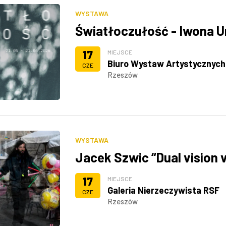
WYSTAWA
Światłoczułość - Iwona 
17
MIEJSCE
Biuro Wystaw Artystycznych
CZE
Rzeszów
WYSTAWA
Jacek Szwic “Dual vision ve
17
MIEJSCE
Galeria Nierzeczywista RSF
CZE
Rzeszów