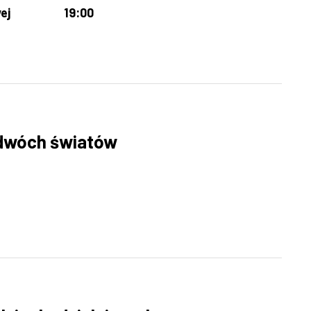
ej
19:00
y dwóch światów