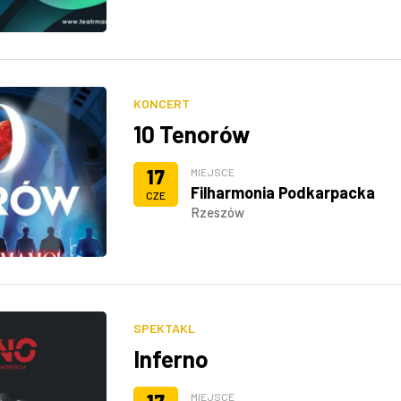
KONCERT
10 Tenorów
17
MIEJSCE
Filharmonia Podkarpacka
CZE
Rzeszów
SPEKTAKL
Inferno
MIEJSCE