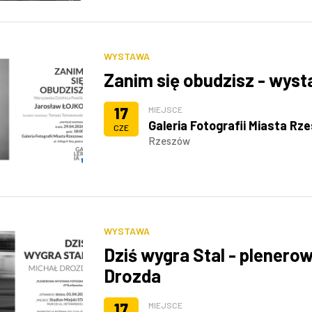
WYSTAWA
Zanim się obudzisz - wys
17
MIEJSCE
Galeria Fotografii Miasta Rz
CZE
Rzeszów
WYSTAWA
Dziś wygra Stal - plenero
Drozda
17
MIEJSCE