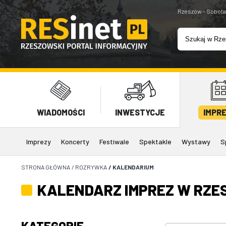
Rzeszów - Sobota
WIADOMOŚCI
INWESTYCJE
IMPR
Imprezy
Koncerty
Festiwale
Spektakle
Wystawy
S
STRONA GŁÓWNA
/
ROZRYWKA
/
KALENDARIUM
KALENDARZ IMPREZ W RZE
KATEGORIE