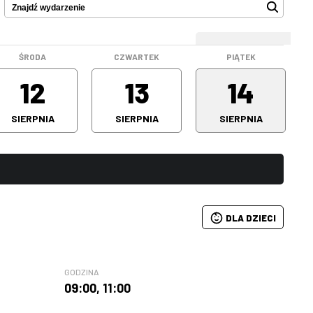
WEEKEND
ŚRODA
CZWARTEK
PIĄTEK
12
13
14
SIERPNIA
SIERPNIA
SIERPNIA
DLA DZIECI
GODZINA
09:00
,
11:00