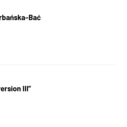
Urbańska-Bać
rsion III”