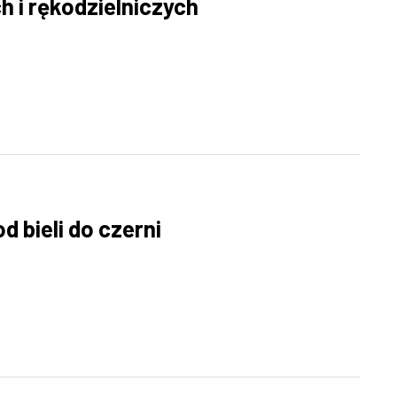
 i rękodzielniczych
od bieli do czerni