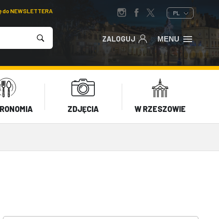
ię do NEWSLETTERA
PL
ZALOGUJ
MENU
RONOMIA
ZDJĘCIA
W RZESZOWIE