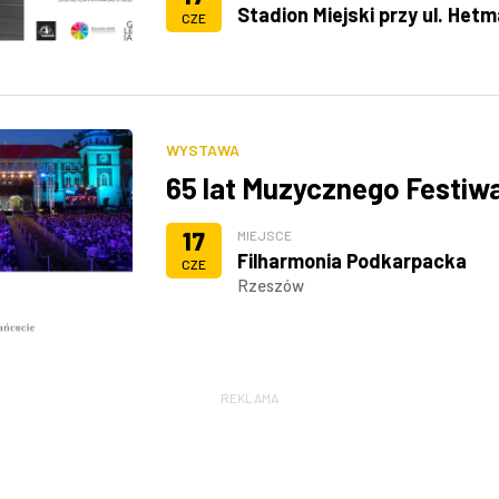
Stadion Miejski przy ul. Hetm
CZE
WYSTAWA
65 lat Muzycznego Festiw
17
MIEJSCE
Filharmonia Podkarpacka
CZE
Rzeszów
REKLAMA