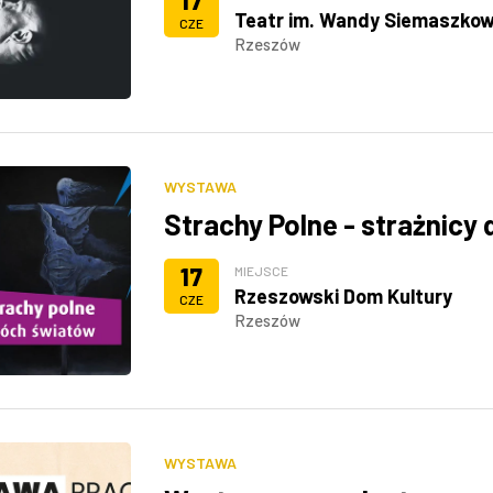
17
Teatr im. Wandy Siemaszkow
CZE
Rzeszów
WYSTAWA
Strachy Polne - strażnic
17
MIEJSCE
Rzeszowski Dom Kultury
CZE
Rzeszów
WYSTAWA