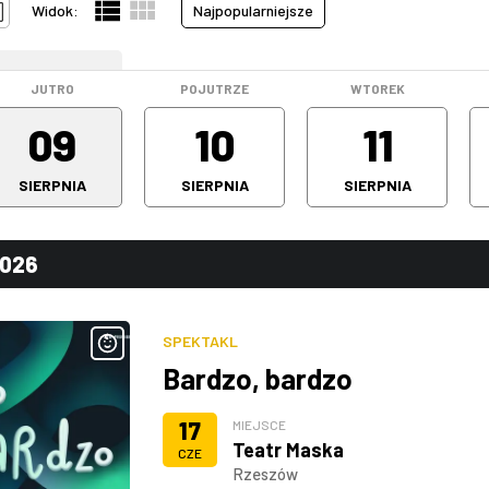
Widok:
Najpopularniejsze
WEEKEND
JUTRO
POJUTRZE
WTOREK
09
10
11
SIERPNIA
SIERPNIA
SIERPNIA
2026
SPEKTAKL
Bardzo, bardzo
17
MIEJSCE
Teatr Maska
CZE
Rzeszów