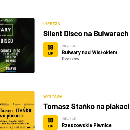
IMPREZA
Silent Disco na Bulwarach
18
MIEJSCE
Bulwary nad Wisłokiem
LIP
Rzeszów
WYSTAWA
Tomasz Stańko na plakaci
18
MIEJSCE
Rzeszowskie Piwnice
LIP