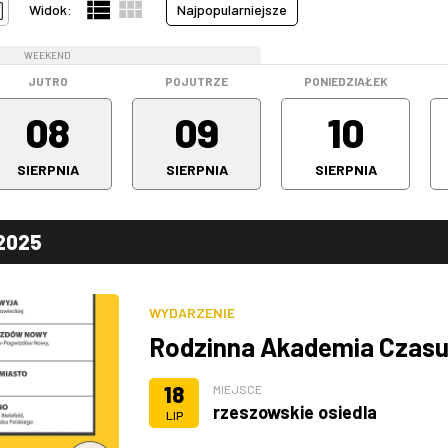
Widok:
Najpopularniejsze
WEEKEND
WEEKEND
JUTRO
POJUTRZE
PONIEDZIAŁEK
08
09
10
SIERPNIA
SIERPNIA
SIERPNIA
.2025
WYDARZENIE
Rodzinna Akademia Czasu
18
MIEJSCE
rzeszowskie osiedla
LIP