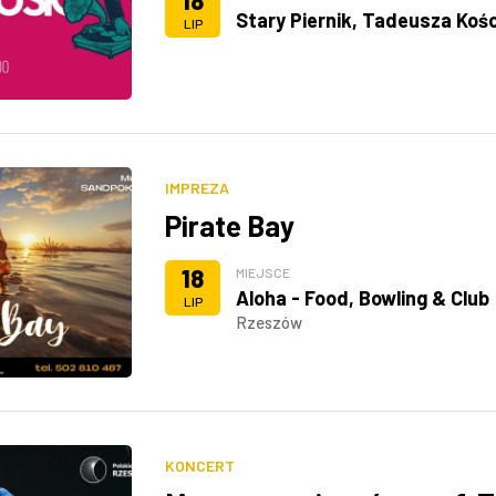
18
Stary Piernik, Tadeusza Kośc
LIP
IMPREZA
Pirate Bay
18
MIEJSCE
Aloha - Food, Bowling & Club
LIP
Rzeszów
KONCERT