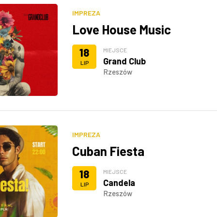
IMPREZA
Love House Music
18
MIEJSCE
Grand Club
LIP
Rzeszów
IMPREZA
Cuban Fiesta
18
MIEJSCE
Candela
LIP
Rzeszów