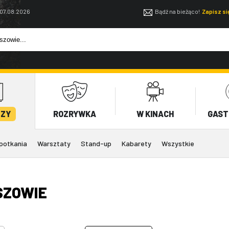
 07.08.2026
Bądź na bieżąco!
Zapisz s
EZY
ROZRYWKA
W KINACH
GAST
potkania
Warsztaty
Stand-up
Kabarety
Wszystkie
SZOWIE