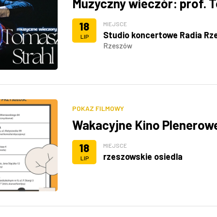
Muzyczny wieczór: prof. 
18
MIEJSCE
Studio koncertowe Radia Rz
LIP
Rzeszów
POKAZ FILMOWY
Wakacyjne Kino Plenerow
18
MIEJSCE
rzeszowskie osiedla
LIP