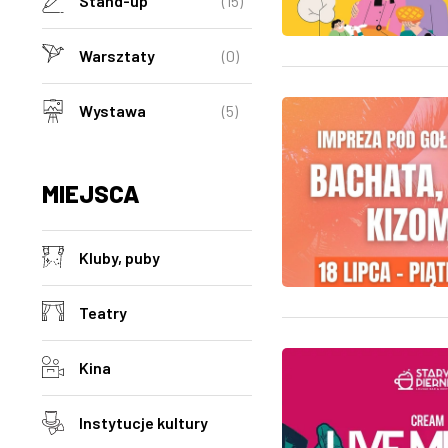
Stand-up
(15)
Warsztaty
(0)
Wystawa
(5)
MIEJSCA
Kluby, puby
Teatry
Kina
Instytucje kultury