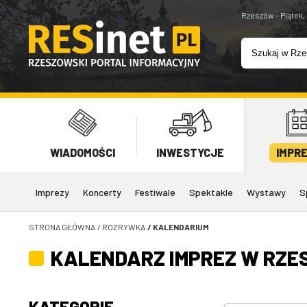
Rzeszów - Piątek,
WIADOMOŚCI
INWESTYCJE
IMPR
Imprezy
Koncerty
Festiwale
Spektakle
Wystawy
S
STRONA GŁÓWNA
/
ROZRYWKA
/
KALENDARIUM
KALENDARZ IMPREZ W RZE
KATEGORIE