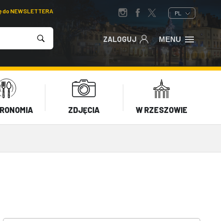
ię do NEWSLETTERA
PL
ZALOGUJ
MENU
RONOMIA
ZDJĘCIA
W RZESZOWIE