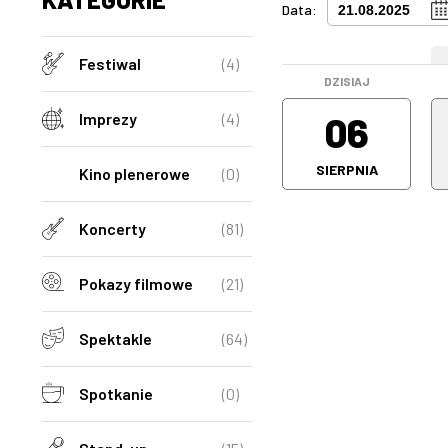
Data:
Festiwal
(4)
DZISIAJ
06
Imprezy
(4)
SIERPNIA
Kino plenerowe
(0)
Koncerty
(81)
Pokazy filmowe
(21)
Spektakle
(64)
Spotkanie
(0)