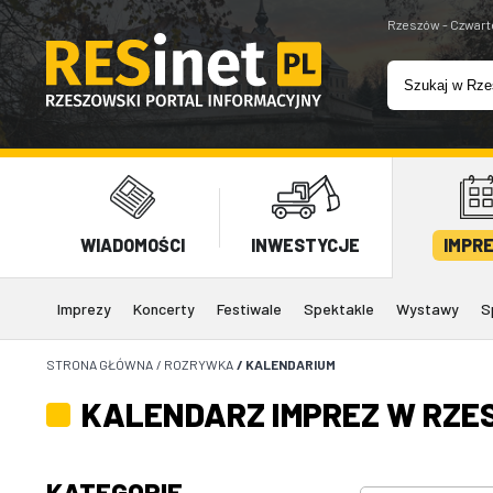
Rzeszów - Czwart
WIADOMOŚCI
INWESTYCJE
IMPR
Imprezy
Koncerty
Festiwale
Spektakle
Wystawy
S
STRONA GŁÓWNA
/
ROZRYWKA
/
KALENDARIUM
KALENDARZ IMPREZ W RZE
KATEGORIE