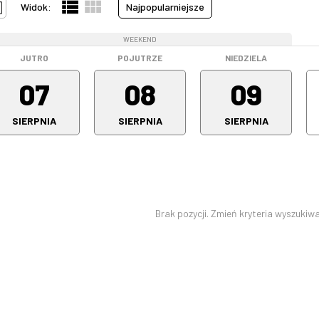
Widok:
Najpopularniejsze
WEEKEND
WEEKEND
WEEKEND
JUTRO
POJUTRZE
NIEDZIELA
07
08
09
SIERPNIA
SIERPNIA
SIERPNIA
Brak pozycji. Zmień kryteria wyszukiwa