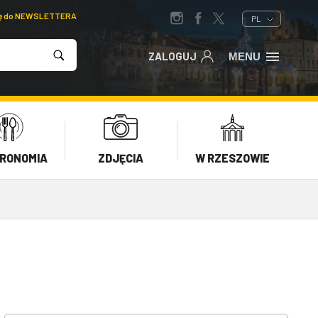
ię do NEWSLETTERA
PL
ZALOGUJ
MENU
RONOMIA
ZDJĘCIA
W RZESZOWIE