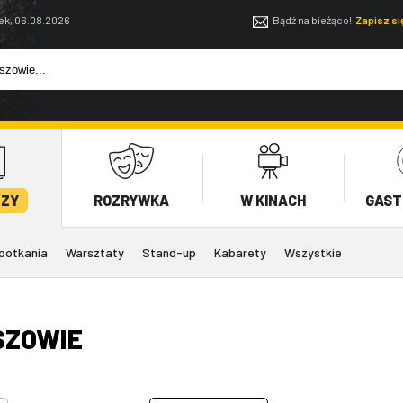
ek, 06.08.2026
Bądź na bieżąco!
Zapisz s
EZY
ROZRYWKA
W KINACH
GAST
potkania
Warsztaty
Stand-up
Kabarety
Wszystkie
SZOWIE