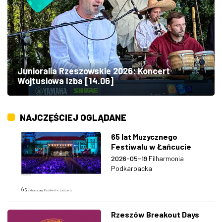
Junioralia Rzeszowskie 2026: Koncert
Wojtusiowa Izba [14.06]
NAJCZĘŚCIEJ OGLĄDANE
65 lat Muzycznego
Festiwalu w Łańcucie
2026-05-19
Filharmonia
Podkarpacka
Rzeszów Breakout Days