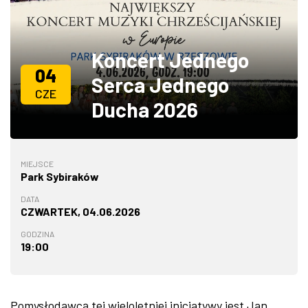
ZDJĘCIA
Koncert Jednego
W RZESZOWIE
04
Serca Jednego
CZE
Ducha 2026
MIEJSCE
Park Sybiraków
DATA
CZWARTEK, 04.06.2026
GODZINA
19:00
Pomysłodawcą tej wieloletniej inicjatywy jest Jan