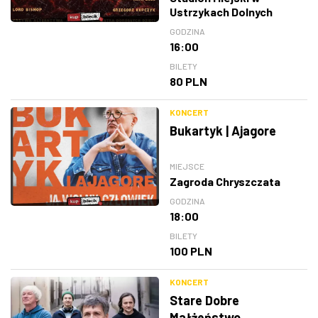
Ustrzykach Dolnych
GODZINA
16:00
BILETY
80 PLN
KONCERT
Bukartyk | Ajagore
MIEJSCE
Zagroda Chryszczata
GODZINA
18:00
BILETY
100 PLN
KONCERT
Stare Dobre
Małżeństwo