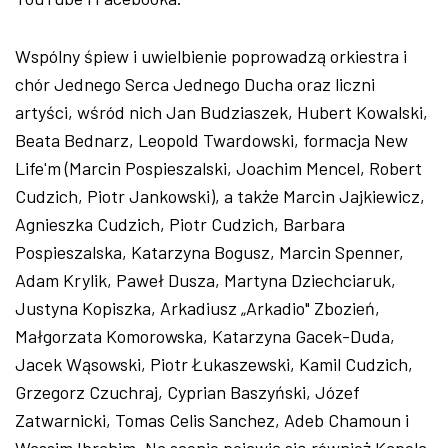
Wspólny śpiew i uwielbienie poprowadzą orkiestra i
chór Jednego Serca Jednego Ducha oraz liczni
artyści, wśród nich Jan Budziaszek, Hubert Kowalski,
Beata Bednarz, Leopold Twardowski, formacja New
Life'm (Marcin Pospieszalski, Joachim Mencel, Robert
Cudzich, Piotr Jankowski), a także Marcin Jajkiewicz,
Agnieszka Cudzich, Piotr Cudzich, Barbara
Pospieszalska, Katarzyna Bogusz, Marcin Spenner,
Adam Krylik, Paweł Dusza, Martyna Dziechciaruk,
Justyna Kopiszka, Arkadiusz „Arkadio" Zbozień,
Małgorzata Komorowska, Katarzyna Gacek-Duda,
Jacek Wąsowski, Piotr Łukaszewski, Kamil Cudzich,
Grzegorz Czuchraj, Cyprian Baszyński, Józef
Zatwarnicki, Tomas Celis Sanchez, Adeb Chamoun i
Wassim Ibrahim. Na scenie pojawią się również Kapela