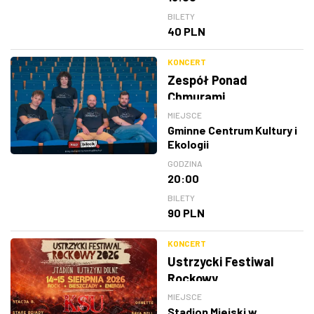
BILETY
40 PLN
KONCERT
Zespół Ponad
Chmurami
MIEJSCE
Gminne Centrum Kultury i
Ekologii
GODZINA
20:00
BILETY
90 PLN
KONCERT
Ustrzycki Festiwal
Rockowy
MIEJSCE
Stadion Miejski w