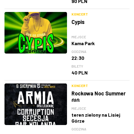
90 PLN
KONCERT
Cypis
MIEJSCE
Kama Park
GODZINA
22:30
BILETY
40 PLN
KONCERT
Rockowa Noc Summer
GIG
MIEJSCE
teren zielony na Lisiej
Górze
GODZINA