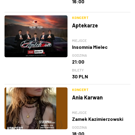
16:00
KONCERT
Aptekarze
MIEJSCE
Insomnia Mielec
GODZINA
21:00
BILETY
30 PLN
KONCERT
Ania Karwan
MIEJSCE
Zamek Kazimierzowski
GODZINA
18:00