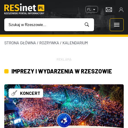
PL
STRONA GŁÓWNA
/
ROZRYWKA
/
KALENDARIUM
WIADOMOŚCI
INWESTYCJE
REKLAMA
IMPREZY I WYDARZENIA W RZESZOWIE
IMPREZY
ROZRYWKA
KONCERT
W KINACH
GASTRONOMIA