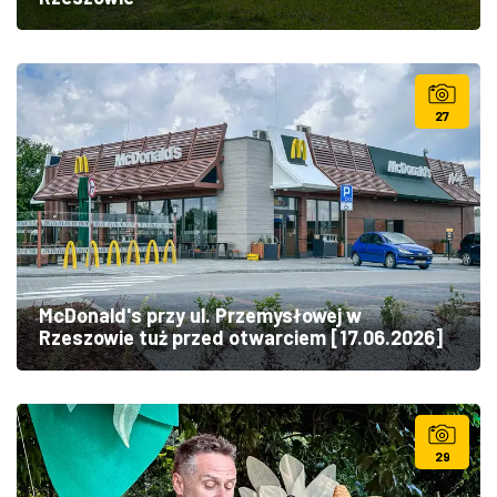
27
McDonald's przy ul. Przemysłowej w
Rzeszowie tuż przed otwarciem [17.06.2026]
29