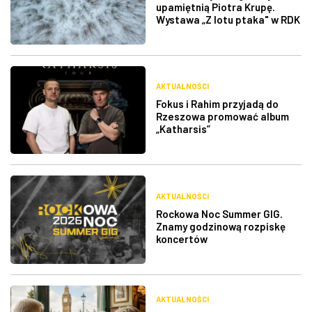
upamiętnią Piotra Krupę.
Wystawa „Z lotu ptaka" w RDK
AKTUALNOŚCI
Fokus i Rahim przyjadą do
Rzeszowa promować album
„Katharsis”
AKTUALNOŚCI
Rockowa Noc Summer GIG.
Znamy godzinową rozpiskę
koncertów
AKTUALNOŚCI