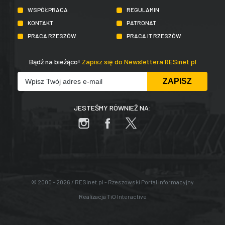
WSPÓŁPRACA
REGULAMIN
KONTAKT
PATRONAT
PRACA RZESZÓW
PRACA IT RZESZÓW
Bądź na bieżąco!
Zapisz się do Newslettera RESinet.pl
JESTEŚMY RÓWNIEŻ NA:
© 2000 - 2026 / RESinet.pl - Rzeszowski Portal Informacyjny
Realizacja
TiO Interactive