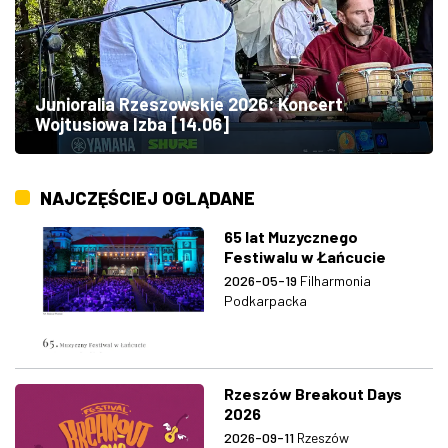
Junioralia Rzeszowskie 2026: Koncert
Wojtusiowa Izba [14.06]
NAJCZĘŚCIEJ OGLĄDANE
65 lat Muzycznego
Festiwalu w Łańcucie
2026-05-19
Filharmonia
Podkarpacka
Rzeszów Breakout Days
2026
2026-09-11
Rzeszów