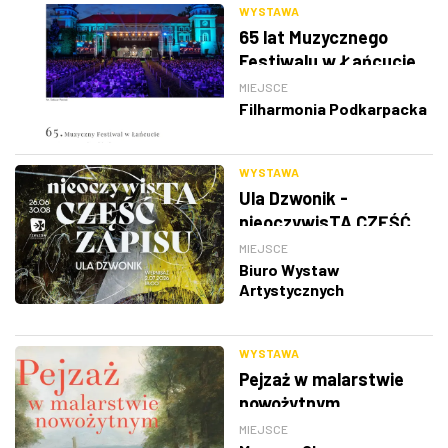
WYSTAWA
65 lat Muzycznego
Festiwalu w Łańcucie
MIEJSCE
Filharmonia Podkarpacka
WYSTAWA
Ula Dzwonik -
nieoczywisTA CZĘŚĆ
ZAPISU
MIEJSCE
Biuro Wystaw
Artystycznych
WYSTAWA
Pejzaż w malarstwie
nowożytnym
MIEJSCE