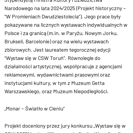
Narodowego na lata 2024/2025 (Projekt historyczny
–
“W Promieniach Dwudziestolecia”). Jego prace by
ły
pokazywane na licznych wystawach indywidualnych w
Polsce i za granicą (m.in. w Paryżu, Nowym Jorku,
Brukseli, Barcelonie) oraz na wielu wystawach
zbiorowych. Jest laureatem tegorocznej edycji
“Wystaw się w CSW Toruń”. R
ównolegle do
dzia
łalności artystycznej, wsp
ó
łpracuje z agencjami
reklamowymi, wydawnictwami prasowymi oraz
instytucjami kultury, w tym z Muzeum Getta
Warszawskiego, oraz Muzeum Niepodległości.
„Monar –
Światło w Cieniu”
Projekt doceniony przez jury konkursu
„Wystaw si
ę w