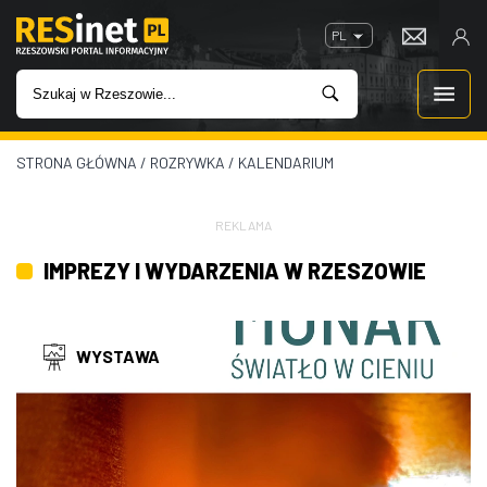
PL
STRONA GŁÓWNA
/
ROZRYWKA
/
KALENDARIUM
WIADOMOŚCI
INWESTYCJE
REKLAMA
IMPREZY I WYDARZENIA W RZESZOWIE
IMPREZY
ROZRYWKA
WYSTAWA
W KINACH
GASTRONOMIA