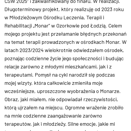
CSW 2025” i zakwalifikowany do finału. W realizacji.
Długoterminowy projekt, kt
óry realizuj
ę od 2023 roku
w Młodzieżowym Ośrodku Leczenia, Terapii i
Rehabilitacji
„Monar” w Ozorkowie pod
Łodzią. Celem
mojego projektu jest przełamanie błędnych przekonań
na temat terapii prowadzonych w ośrodkach Monar. W
latach 2023/2024 wielokrotnie odwiedzałem ośrodek,
poznając codzienne życie jego społeczności i budując
relacje zar
ówno z m
łodymi mieszkańcami, jak i z
terapeutami. Pomysł na cykl narodził się podczas
mojej wizyty, kt
óra ca
łkowicie zmieniła moje
wcześniejsze, uproszczone wyobrażenia o Monarze.
Obraz, jaki miałem, nie odpowiadał rzeczywistości,
kt
ór
ą ujrzałem na miejscu. Ogromne wrażenie zrobiło
na mnie codzienne zaangażowanie zar
ówno
terapeutów, jak i m
łodzieży. Silne emocje, jakie mi