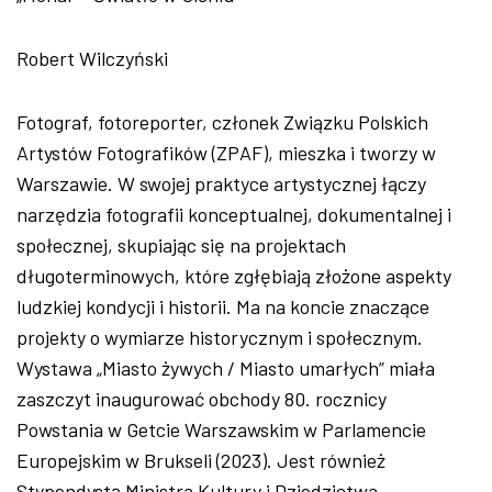
Robert Wilczy
ński
Fotograf, fotoreporter, członek Związku Polskich
Artyst
ów Fotografików (ZPAF), mieszka i tworzy w
Warszawie. W swojej praktyce artystycznej
łączy
narzędzia fotografii konceptualnej, dokumentalnej i
społecznej, skupiając się na projektach
długoterminowych, kt
óre zg
łębiają złożone aspekty
ludzkiej kondycji i historii. Ma na koncie znaczące
projekty o wymiarze historycznym i społecznym.
Wystawa
„Miasto
żywych / Miasto umarłych” miała
zaszczyt inaugurować obchody 80. rocznicy
Powstania w Getcie Warszawskim w Parlamencie
Europejskim w Brukseli (2023). Jest r
ównie
ż
Stypendystą Ministra Kultury i Dziedzictwa