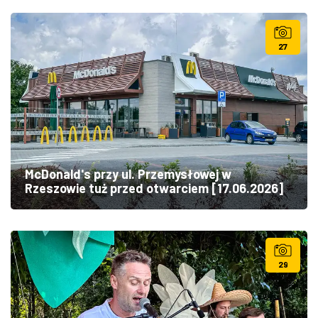
27
McDonald's przy ul. Przemysłowej w
Rzeszowie tuż przed otwarciem [17.06.2026]
29