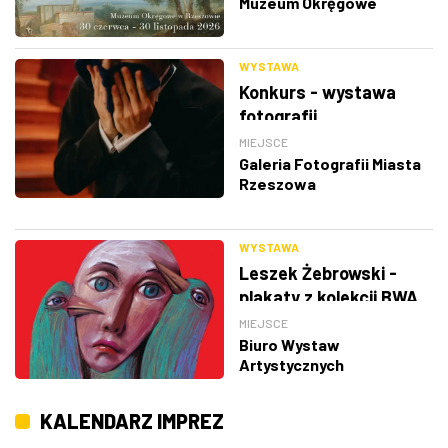
Muzeum Okręgowe
WYSTAWA
Konkurs - wystawa
fotografii
MIEJSCE
Galeria Fotografii Miasta
Rzeszowa
WYSTAWA
Leszek Żebrowski -
plakaty z kolekcji BWA
w Rzeszowie
MIEJSCE
Biuro Wystaw
Artystycznych
KALENDARZ IMPREZ