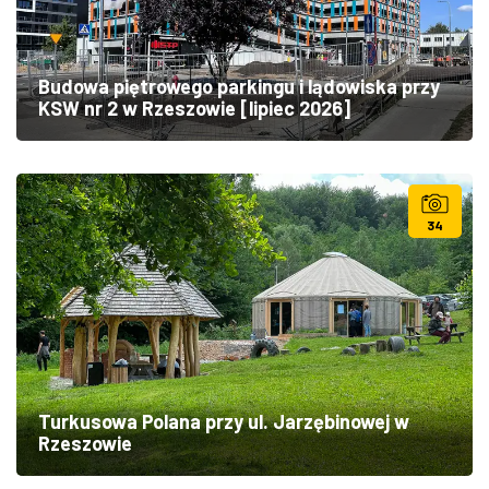
Budowa piętrowego parkingu i lądowiska przy
KSW nr 2 w Rzeszowie [lipiec 2026]
34
Turkusowa Polana przy ul. Jarzębinowej w
Rzeszowie