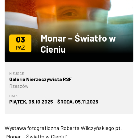
ZDJĘCIA
W RZESZOWIE
Monar – Światło w
03
Cieniu
PAŹ
MIEJSCE
Galeria Nierzeczywista RSF
Rzeszów
DATA
PIĄTEK, 03.10.2025 - ŚRODA, 05.11.2025
Wystawa fotograficzna Roberta Wilczyńskiego pt.
„Monar –
Światło w Cieniu”