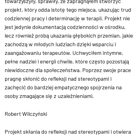
towarzyszyły, sprawiły, że zapragnąłem stworzyć
projekt, kt
óry odda istot
ę tego miejsca, ukazując trud
codziennej pracy i determinację w terapii. Projekt nie
jest jedynie dokumentacją codzienności w ośrodku,
lecz r
ównie
ż pr
ób
ą ukazania głębokich przemian, jakie
zachodzą w młodych ludziach dzięki wsparciu i
zaangażowaniu terapeut
ów. Uchwyci
łem intymne,
pełne nadziei i energii chwile, kt
óre cz
ęsto pozostają
niewidoczne dla społeczeństwa. Poprzez swoje prace
pragnę skłonić do refleksji nad stereotypami i
zachęcić do bardziej empatycznego spojrzenia na
osoby zmagające się z uzależnieniami.
Robert Wilczyński
Projekt skłania do refleksji nad stereotypami i otwiera