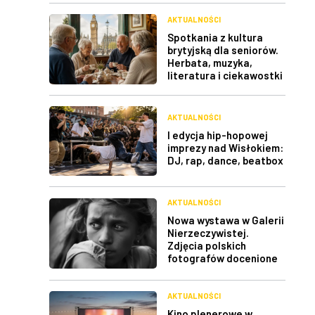
AKTUALNOŚCI
Spotkania z kultura
brytyjską dla seniorów.
Herbata, muzyka,
literatura i ciekawostki
AKTUALNOŚCI
I edycja hip-hopowej
imprezy nad Wisłokiem:
DJ, rap, dance, beatbox
AKTUALNOŚCI
Nowa wystawa w Galerii
Nierzeczywistej.
Zdjęcia polskich
fotografów docenione
na świecie
AKTUALNOŚCI
Kino plenerowe w