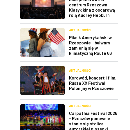
centrum Rzeszowa.
Klasyk kina z oscarową
rolą Audrey Hepburn
AKTUALNOŚCI
Piknik Amerykański w
Rzeszowie - bulwary
zamienią się w
klimatyczną Route 66
AKTUALNOŚCI
Korowód, koncert i film.
Rusza XX Festiwal
Polonijny w Rzeszowie
AKTUALNOŚCI
Carpathia Festival 2026
- Rzeszów ponownie
stanie się stolicą
autorskiej piosenki