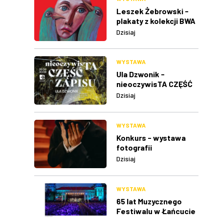
Leszek Żebrowski -
plakaty z kolekcji BWA
w Rzeszowie
Dzisiaj
WYSTAWA
Ula Dzwonik -
nieoczywisTA CZĘŚĆ
ZAPISU
Dzisiaj
WYSTAWA
Konkurs - wystawa
fotografii
Dzisiaj
WYSTAWA
65 lat Muzycznego
Festiwalu w Łańcucie