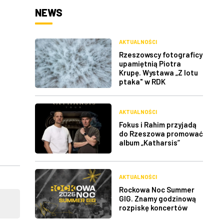
NEWS
AKTUALNOŚCI
Rzeszowscy fotograficy
upamiętnią Piotra
Krupę. Wystawa „Z lotu
ptaka" w RDK
AKTUALNOŚCI
Fokus i Rahim przyjadą
do Rzeszowa promować
album „Katharsis”
AKTUALNOŚCI
Rockowa Noc Summer
GIG. Znamy godzinową
rozpiskę koncertów