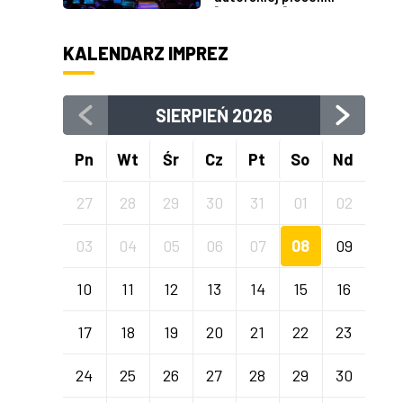
[PROGRAM]
KALENDARZ IMPREZ
SIERPIEŃ
2026
Pn
Wt
Śr
Cz
Pt
So
Nd
27
28
29
30
31
01
02
03
04
05
06
07
08
09
10
11
12
13
14
15
16
17
18
19
20
21
22
23
24
25
26
27
28
29
30