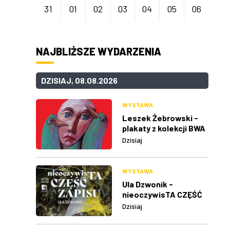
31
01
02
03
04
05
06
NAJBLIŻSZE WYDARZENIA
DZISIAJ, 08.08.2026
WYSTAWA
Leszek Żebrowski -
plakaty z kolekcji BWA
w Rzeszowie
Dzisiaj
WYSTAWA
Ula Dzwonik -
nieoczywisTA CZĘŚĆ
ZAPISU
Dzisiaj