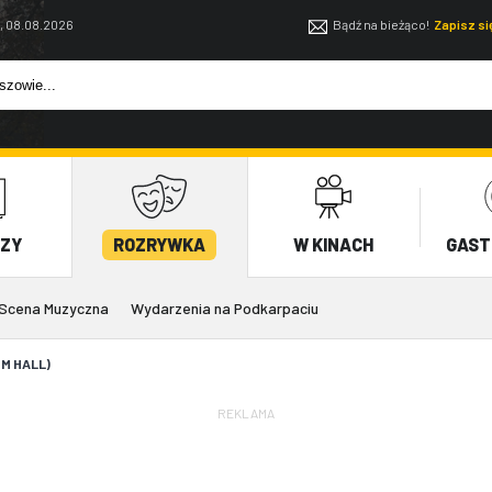
, 08.08.2026
Bądź na bieżąco!
Zapisz s
EZY
ROZRYWKA
W KINACH
GAST
Scena Muzyczna
Wydarzenia na Podkarpaciu
UM HALL)
REKLAMA