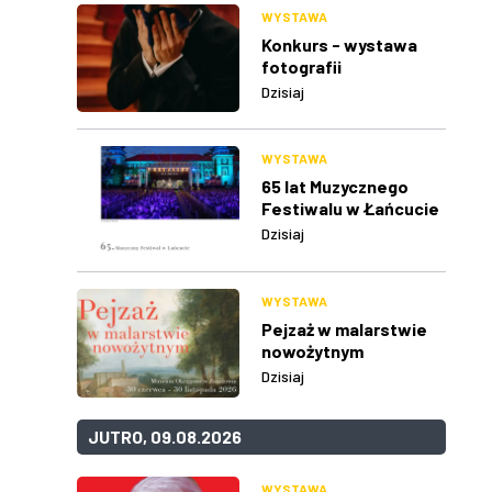
WYSTAWA
Konkurs - wystawa
fotografii
Dzisiaj
WYSTAWA
65 lat Muzycznego
Festiwalu w Łańcucie
Dzisiaj
WYSTAWA
Pejzaż w malarstwie
nowożytnym
Dzisiaj
JUTRO, 09.08.2026
WYSTAWA