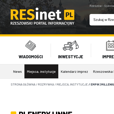
Rzeszów - Sobota
WIADOMOŚCI
INWESTYCJE
IMPR
News
Miejsca, instytucje
Kalendarz imprez
Rzeszowska 
STRONA GŁÓWNA
/
ROZRYWKA
/
MIEJSCA, INSTYTUCJE
/
EMPIK (MILLENI