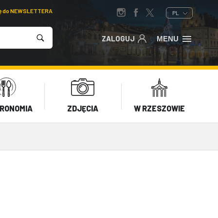
ię do NEWSLETTERA
PL
ZALOGUJ
MENU
RONOMIA
ZDJĘCIA
W RZESZOWIE