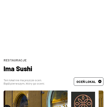
Bary, puby
Turecka
Wszystkie
Indyjska
Węgierska
Śródziemnomorska
Hiszpańska
RESTAURACJE
Ima Sushi
Francuska
Ten lokal nie ma jeszcze ocen.
OCEŃ LOKAL
Bądź pierwszym, który go oceni.