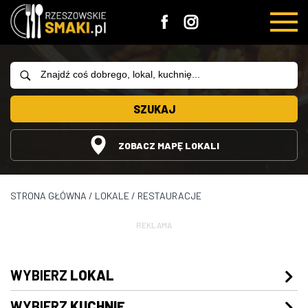
SZUKAJ
ZOBACZ MAPĘ LOKALI
STRONA GŁÓWNA
/
LOKALE
/
RESTAURACJE
REKLAMA
WYBIERZ
LOKAL
WYBIERZ
KUCHNIĘ
Restauracje