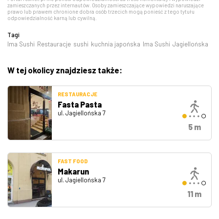
zamieszczanych przez internautów. Osoby zamieszczające wypowiedzi naruszające
prawo lub prawem chronione dobra osób trzecich mogą ponieść z tego tytułu
odpowiedzialność karną lub cywilną.
Tagi
Ima Sushi
Restauracje
sushi
kuchnia japońska
Ima Sushi
Jagiellońska
W tej okolicy znajdziesz także:
RESTAURACJE
Fasta Pasta
ul. Jagiellońska 7
5 m
FAST FOOD
Makarun
ul. Jagiellońska 7
11 m