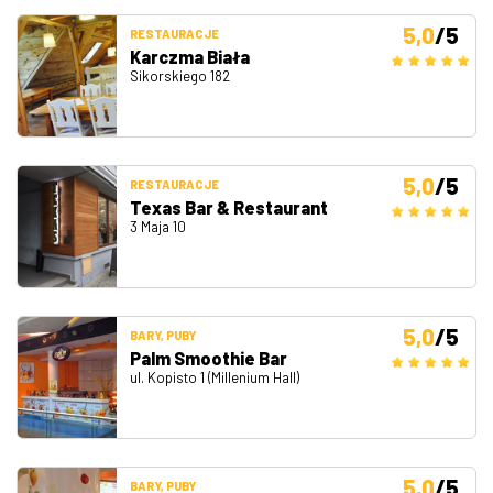
5,0
/5
RESTAURACJE
Karczma Biała
Sikorskiego 182
5,0
/5
RESTAURACJE
Texas Bar & Restaurant
3 Maja 10
5,0
/5
BARY, PUBY
Palm Smoothie Bar
ul. Kopisto 1 (Millenium Hall)
5,0
/5
BARY, PUBY