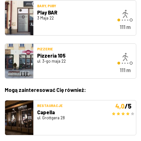
BARY, PUBY
Play BAR
3 Maja 22
111 m
PIZZERIE
Pizzeria 105
ul. 3-go maja 22
111 m
Mogą zainteresować Cię również:
4,0
/5
RESTAURACJE
Capella
ul. Grottgera 28