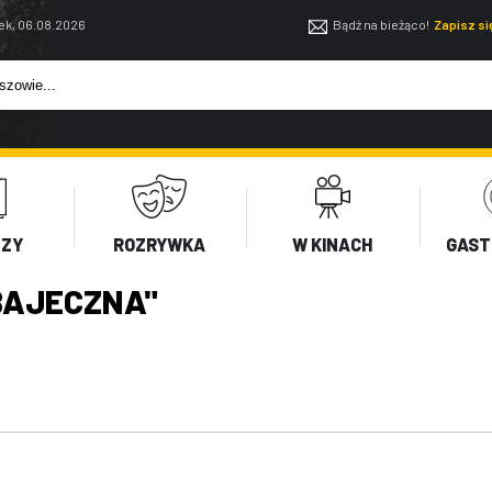
ek, 06.08.2026
Bądź na bieżąco!
Zapisz s
EZY
ROZRYWKA
W KINACH
GAST
BAJECZNA"