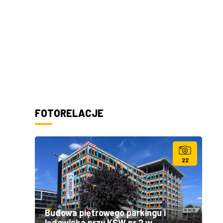
FOTORELACJE
22
Budowa piętrowego parkingu i
lądowiska przy KSW nr 2 w