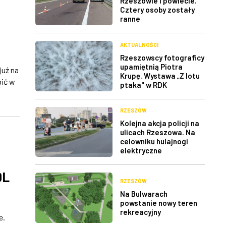
Rzeszowie i powiecie.
Cztery osoby zostały
ranne
AKTUALNOŚCI
Rzeszowscy fotograficy
upamiętnią Piotra
już na
Krupę. Wystawa „Z lotu
bić w
ptaka" w RDK
RZESZÓW
Kolejna akcja policji na
ulicach Rzeszowa. Na
celowniku hulajnogi
elektryczne
DL
RZESZÓW
Na Bulwarach
powstanie nowy teren
rekreacyjny
e.