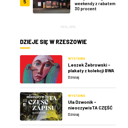
5
weekendy z rabatem
30 procent
REKLAMA
DZIEJE SIĘ W RZESZOWIE
WYSTAWA
Leszek Żebrowski -
plakaty z kolekcji BWA
w Rzeszowie
Dzisiaj
WYSTAWA
Ula Dzwonik -
nieoczywisTA CZĘŚĆ
ZAPISU
Dzisiaj