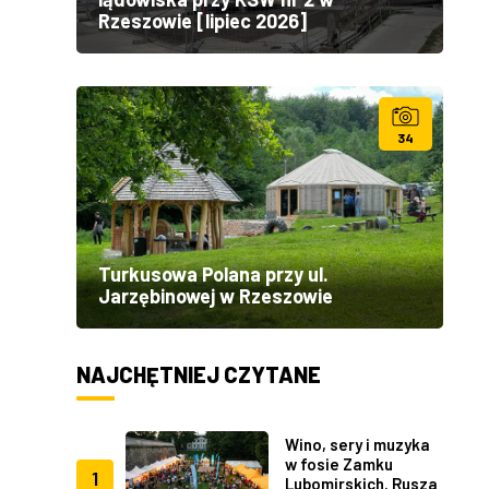
Rzeszowie [lipiec 2026]
34
Turkusowa Polana przy ul.
Jarzębinowej w Rzeszowie
NAJCHĘTNIEJ CZYTANE
Wino, sery i muzyka
w fosie Zamku
1
Lubomirskich. Rusza