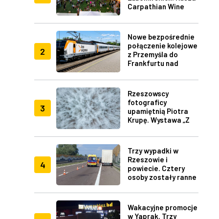
Carpathian Wine
Fest w Rzeszowie
Nowe bezpośrednie
połączenie kolejowe
2
z Przemyśla do
Frankfurtu nad
Menem
Rzeszowscy
fotograficy
3
upamiętnią Piotra
Krupę. Wystawa „Z
lotu ptaka" w RDK
Trzy wypadki w
Rzeszowie i
4
powiecie. Cztery
osoby zostały ranne
Wakacyjne promocje
w Yaprak. Trzy