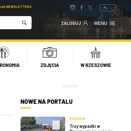
ię do NEWSLETTERA
PL
ZALOGUJ
MENU
RONOMIA
ZDJĘCIA
W RZESZOWIE
REKLAMA
NOWE NA PORTALU
RZESZÓW
Trzy wypadki w