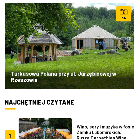
34
Turkusowa Polana przy ul. Jarzębinowej w
Rzeszowie
NAJCHĘTNIEJ CZYTANE
Wino, sery i muzyka w fosie
Zamku Lubomirskich.
1
Rusza Carpathian Wine