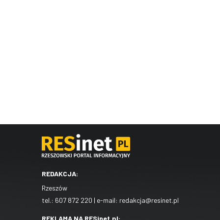
REDAKCJA:
Rzeszów
tel.:
607 872 220
| e-mail:
redakcja@resinet.pl
REKLAMA NA RESinet.pl: