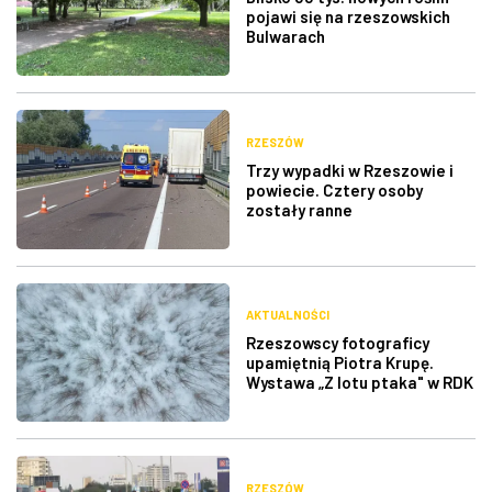
pojawi się na rzeszowskich
Bulwarach
RZESZÓW
Trzy wypadki w Rzeszowie i
powiecie. Cztery osoby
zostały ranne
AKTUALNOŚCI
Rzeszowscy fotograficy
upamiętnią Piotra Krupę.
Wystawa „Z lotu ptaka" w RDK
RZESZÓW