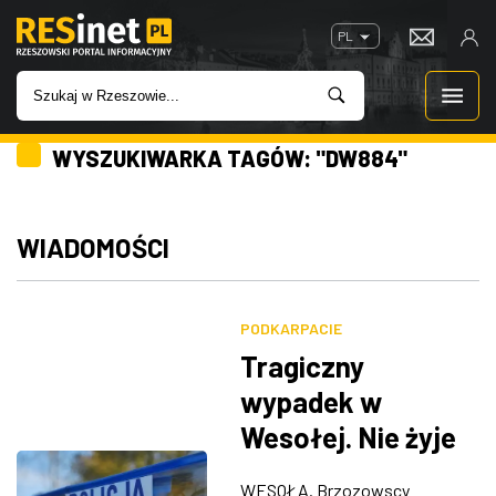
PL
WYSZUKIWARKA TAGÓW: "DW884"
WIADOMOŚCI
INWESTYCJE
WIADOMOŚCI
IMPREZY
PODKARPACIE
ROZRYWKA
Tragiczny
wypadek w
W KINACH
Wesołej. Nie żyje
78-letnia kobieta
GASTRONOMIA
WESOŁA. Brzozowscy