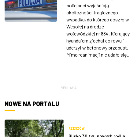
policjanci wyjaśniają
ZDJĘCIA
okoliczności tragicznego
wypadku, do którego doszło w
W RZESZOWIE
Wesołej na drodze
wojewódzkiej nr 884. Kierujący
hyundaiem zjechał do rowu i
uderzył w betonowy przepust.
Mimo reanimacji nie udało się...
REKLAMA
NOWE NA PORTALU
RZESZÓW
Blisko 30 tys. nowych roślin