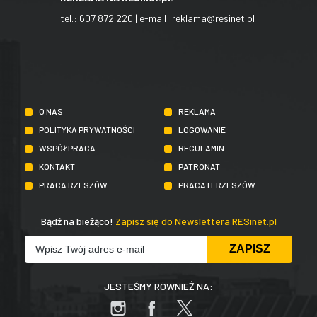
tel.:
607 872 220
| e-mail:
reklama@resinet.pl
O NAS
REKLAMA
POLITYKA PRYWATNOŚCI
LOGOWANIE
WSPÓŁPRACA
REGULAMIN
KONTAKT
PATRONAT
PRACA RZESZÓW
PRACA IT RZESZÓW
Bądź na bieżąco!
Zapisz się do Newslettera RESinet.pl
JESTEŚMY RÓWNIEŻ NA: