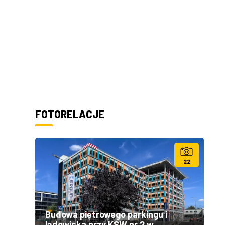
FOTORELACJE
22
Budowa piętrowego parkingu i
lądowiska przy KSW nr 2 w