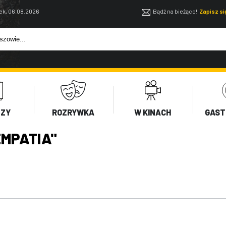
ek, 06.08.2026
Bądź na bieżąco!
Zapisz s
EZY
ROZRYWKA
W KINACH
GAST
MPATIA"