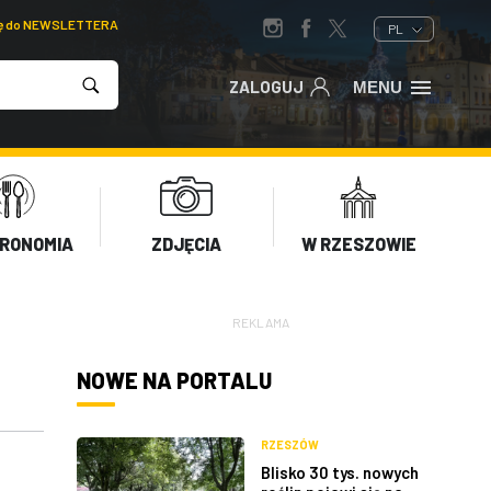
ię do NEWSLETTERA
PL
ZALOGUJ
MENU
RONOMIA
ZDJĘCIA
W RZESZOWIE
REKLAMA
NOWE NA PORTALU
RZESZÓW
Blisko 30 tys. nowych