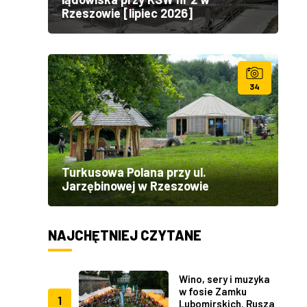
Rzeszowie [lipiec 2026]
34
Turkusowa Polana przy ul.
Jarzębinowej w Rzeszowie
NAJCHĘTNIEJ CZYTANE
Wino, sery i muzyka
w fosie Zamku
1
Lubomirskich. Rusza