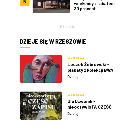
5
weekendy z rabatem
30 procent
REKLAMA
DZIEJE SIĘ W RZESZOWIE
WYSTAWA
Leszek Żebrowski -
plakaty z kolekcji BWA
w Rzeszowie
Dzisiaj
WYSTAWA
Ula Dzwonik -
nieoczywisTA CZĘŚĆ
ZAPISU
Dzisiaj