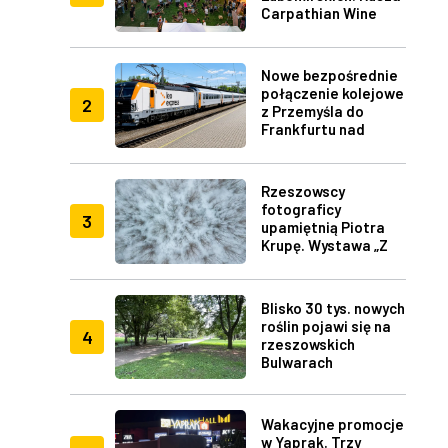
Carpathian Wine
Fest w Rzeszowie
Nowe bezpośrednie
połączenie kolejowe
2
z Przemyśla do
Frankfurtu nad
Menem
Rzeszowscy
fotograficy
3
upamiętnią Piotra
Krupę. Wystawa „Z
lotu ptaka" w RDK
Blisko 30 tys. nowych
roślin pojawi się na
4
rzeszowskich
Bulwarach
Wakacyjne promocje
w Yaprak. Trzy