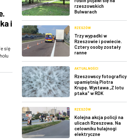
roślin pojawi się na
rzeszowskich
e.
Bulwarach
ka i
RZESZÓW
Trzy wypadki w
Rzeszowie i powiecie.
Cztery osoby zostały
e się
ranne
holu
AKTUALNOŚCI
Rzeszowscy fotograficy
upamiętnią Piotra
Krupę. Wystawa „Z lotu
ptaka" w RDK
RZESZÓW
Kolejna akcja policji na
ulicach Rzeszowa. Na
celowniku hulajnogi
elektryczne