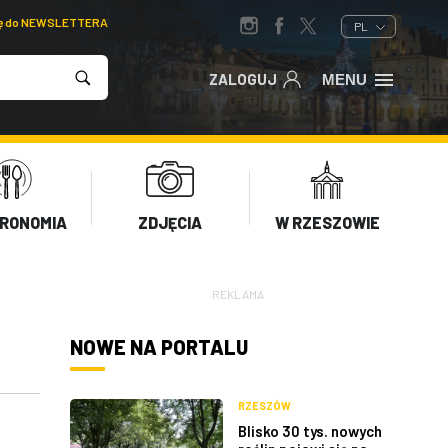
ię do NEWSLETTERA
PL
ZALOGUJ
MENU
RONOMIA
ZDJĘCIA
W RZESZOWIE
REKLAMA
NOWE NA PORTALU
RZESZÓW
Blisko 30 tys. nowych