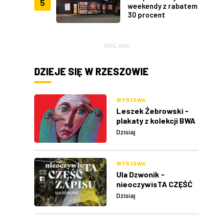
5
weekendy z rabatem
30 procent
REKLAMA
DZIEJE SIĘ W RZESZOWIE
WYSTAWA
Leszek Żebrowski -
plakaty z kolekcji BWA
w Rzeszowie
Dzisiaj
WYSTAWA
Ula Dzwonik -
nieoczywisTA CZĘŚĆ
ZAPISU
Dzisiaj