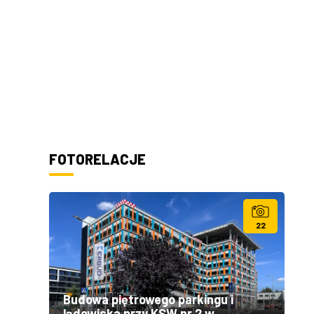
FOTORELACJE
22
Budowa piętrowego parkingu i
lądowiska przy KSW nr 2 w