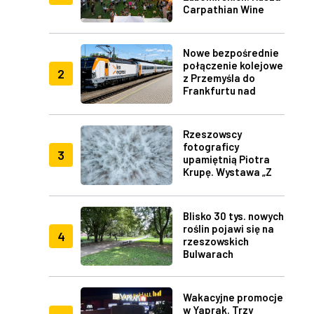
Carpathian Wine
Fest w Rzeszowie
Nowe bezpośrednie
połączenie kolejowe
2
z Przemyśla do
Frankfurtu nad
Menem
Rzeszowscy
fotograficy
3
upamiętnią Piotra
Krupę. Wystawa „Z
lotu ptaka" w RDK
Blisko 30 tys. nowych
roślin pojawi się na
4
rzeszowskich
Bulwarach
Wakacyjne promocje
w Yaprak. Trzy