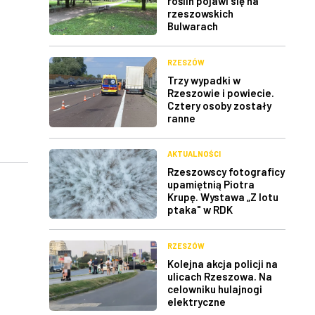
roślin pojawi się na
rzeszowskich
Bulwarach
RZESZÓW
Trzy wypadki w
Rzeszowie i powiecie.
Cztery osoby zostały
ranne
AKTUALNOŚCI
Rzeszowscy fotograficy
upamiętnią Piotra
Krupę. Wystawa „Z lotu
ptaka" w RDK
RZESZÓW
Kolejna akcja policji na
ulicach Rzeszowa. Na
celowniku hulajnogi
elektryczne