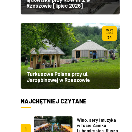
Rzeszowie [lipiec 2026]
34
Turkusowa Polana przy ul.
Jarzębinowej w Rzeszowie
NAJCHĘTNIEJ CZYTANE
Wino, sery i muzyka
w fosie Zamku
1
Lubomirskich. Rusza