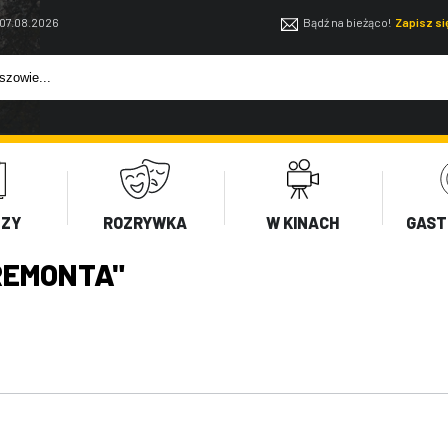
 07.08.2026
Bądź na bieżąco!
Zapisz s
EZY
ROZRYWKA
W KINACH
GAST
REMONTA"