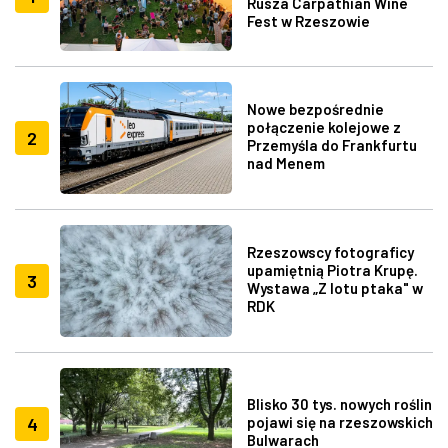
Rusza Carpathian Wine
Fest w Rzeszowie
Nowe bezpośrednie
połączenie kolejowe z
2
Przemyśla do Frankfurtu
nad Menem
Rzeszowscy fotograficy
upamiętnią Piotra Krupę.
3
Wystawa „Z lotu ptaka" w
RDK
Blisko 30 tys. nowych roślin
4
pojawi się na rzeszowskich
Bulwarach