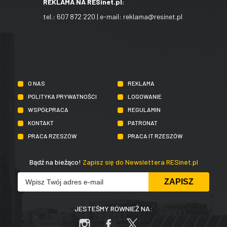
REKLAMA NA RESinet.pl:
tel.:
607 872 220
| e-mail:
reklama@resinet.pl
O NAS
REKLAMA
POLITYKA PRYWATNOŚCI
LOGOWANIE
WSPÓŁPRACA
REGULAMIN
KONTAKT
PATRONAT
PRACA RZESZÓW
PRACA IT RZESZÓW
Bądź na bieżąco!
Zapisz się do Newslettera RESinet.pl
JESTEŚMY RÓWNIEŻ NA: