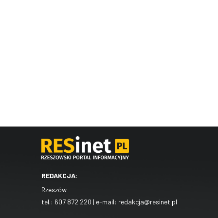
REDAKCJA:
Rzeszów
tel.:
607 872 220
| e-mail:
redakcja@resinet.pl