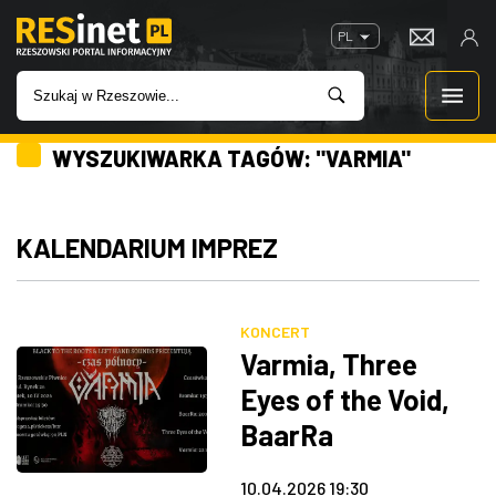
PL
WYSZUKIWARKA TAGÓW: "VARMIA"
WIADOMOŚCI
INWESTYCJE
KALENDARIUM IMPREZ
IMPREZY
KONCERT
ROZRYWKA
Varmia, Three
Eyes of the Void,
W KINACH
BaarRa
GASTRONOMIA
10.04.2026 19:30