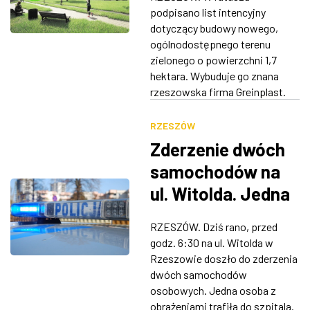
[WIZUALIZACJE]
podpisano list intencyjny
ZDJĘCIA
dotyczący budowy nowego,
ogólnodostępnego terenu
W RZESZOWIE
zielonego o powierzchni 1,7
hektara. Wybuduje go znana
rzeszowska firma Greinplast.
RZESZÓW
Zderzenie dwóch
samochodów na
ul. Witolda. Jedna
osoba w szpitalu
RZESZÓW. Dziś rano, przed
godz. 6:30 na ul. Witolda w
Rzeszowie doszło do zderzenia
dwóch samochodów
osobowych. Jedna osoba z
obrażeniami trafiła do szpitala.