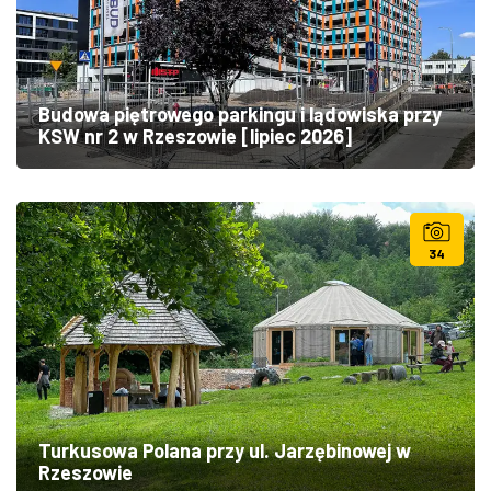
Budowa piętrowego parkingu i lądowiska przy
KSW nr 2 w Rzeszowie [lipiec 2026]
34
Turkusowa Polana przy ul. Jarzębinowej w
Rzeszowie