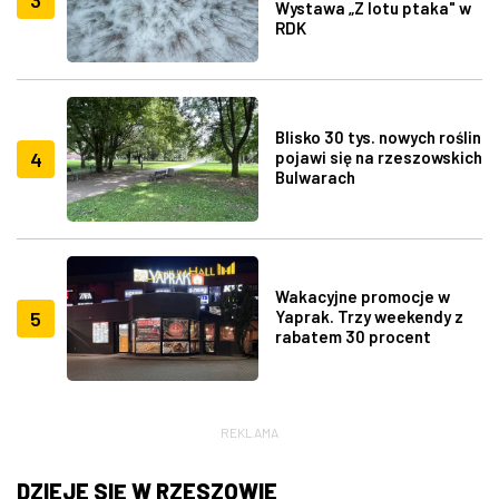
3
Wystawa „Z lotu ptaka" w
RDK
Blisko 30 tys. nowych roślin
4
pojawi się na rzeszowskich
Bulwarach
Wakacyjne promocje w
5
Yaprak. Trzy weekendy z
rabatem 30 procent
REKLAMA
DZIEJE SIĘ W RZESZOWIE