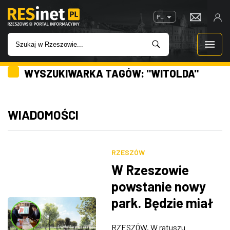
PL
WYSZUKIWARKA TAGÓW: "WITOLDA"
WIADOMOŚCI
INWESTYCJE
WIADOMOŚCI
IMPREZY
RZESZÓW
ROZRYWKA
W Rzeszowie
powstanie nowy
W KINACH
park. Będzie miał
ponad 1,7 hektara
GASTRONOMIA
RZESZÓW. W ratuszu