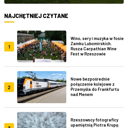
NAJCHĘTNIEJ CZYTANE
Wino, sery i muzyka w fosie
Zamku Lubomirskich.
1
Rusza Carpathian Wine
Fest w Rzeszowie
Nowe bezpośrednie
połączenie kolejowe z
2
Przemyśla do Frankfurtu
nad Menem
Rzeszowscy fotograficy
upamiętnią Piotra Krupę.