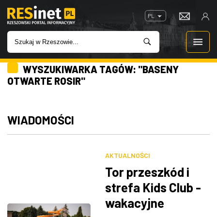
PL
WYSZUKIWARKA TAGÓW: "BASENY
WIADOMOŚCI
OTWARTE ROSIR"
INWESTYCJE
WIADOMOŚCI
IMPREZY
ROZRYWKA
AKTUALNOŚCI
Tor przeszkód i
W KINACH
strefa Kids Club -
wakacyjne
GASTRONOMIA