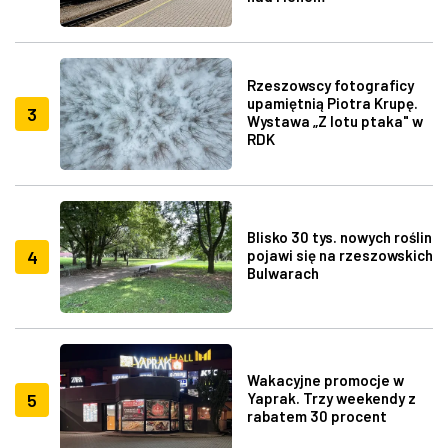
Rzeszowscy fotograficy
upamiętnią Piotra Krupę.
3
Wystawa „Z lotu ptaka" w
RDK
Blisko 30 tys. nowych roślin
4
pojawi się na rzeszowskich
Bulwarach
Wakacyjne promocje w
5
Yaprak. Trzy weekendy z
rabatem 30 procent