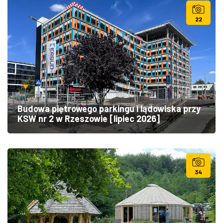
22
Budowa piętrowego parkingu i lądowiska przy
KSW nr 2 w Rzeszowie [lipiec 2026]
34