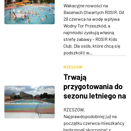
atrakcje na
Wakacyjne nowości na
basenach
ZDJĘCIA
Basenach Otwartych ROSiR. Od
odkrytych ROSiR
29 czerwca na wodę wpływa
W RZESZOWIE
Wodny Tor Przeszkód, a
najmłodsi zyskują własną
strefę zabawy – ROSiR Kids
Club. Dla osób, które chcą się
podszkolić w...
RZESZÓW
Trwają
przygotowania do
sezonu letniego na
basenach
RZESZÓW.
otwartych i
Najprawdopodobniej już na
Żwirowni
początku czerwca mieszkańcy
będą mogli skorzystać z