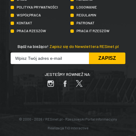
POLITYKA PRYWATNOŚCI
LOGOWANIE
WSPÓŁPRACA
REGULAMIN
KONTAKT
PATRONAT
PRACA RZESZÓW
PRACA IT RZESZÓW
Bądź na bieżąco!
Zapisz się do Newslettera RESinet.pl
JESTEŚMY RÓWNIEŻ NA:
© 2000 - 2026 / RESinet.pl - Rzeszowski Portal Informacyjny
Realizacja
TiO Interactive