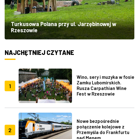
Turkusowa Polana przy ul. Jarzębinowej w
Rzeszowie
NAJCHĘTNIEJ CZYTANE
Wino, sery i muzyka w fosie
Zamku Lubomirskich.
1
Rusza Carpathian Wine
Fest w Rzeszowie
Nowe bezpośrednie
połączenie kolejowe z
2
Przemyśla do Frankfurtu
nad Menem