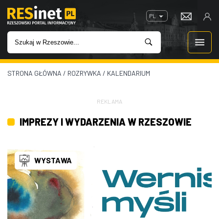
PL
STRONA GŁÓWNA
/
ROZRYWKA
/
KALENDARIUM
WIADOMOŚCI
INWESTYCJE
REKLAMA
IMPREZY I WYDARZENIA W RZESZOWIE
IMPREZY
ROZRYWKA
WYSTAWA
W KINACH
GASTRONOMIA