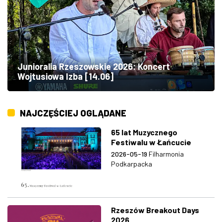
Junioralia Rzeszowskie 2026: Koncert
Wojtusiowa Izba [14.06]
NAJCZĘŚCIEJ OGLĄDANE
65 lat Muzycznego
Festiwalu w Łańcucie
2026-05-19
Filharmonia
Podkarpacka
Rzeszów Breakout Days
2026