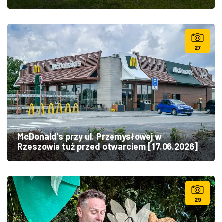
27
McDonald's przy ul. Przemysłowej w
Rzeszowie tuż przed otwarciem [17.06.2026]
29