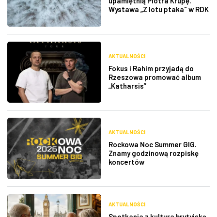
upamiętnią Piotra Krupę.
Wystawa „Z lotu ptaka" w RDK
AKTUALNOŚCI
Fokus i Rahim przyjadą do
Rzeszowa promować album
„Katharsis”
AKTUALNOŚCI
Rockowa Noc Summer GIG.
Znamy godzinową rozpiskę
koncertów
AKTUALNOŚCI
Spotkania z kultura brytyjską