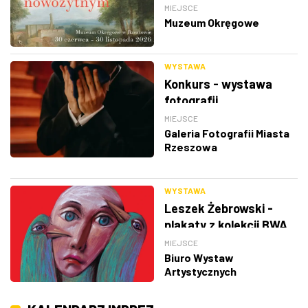
MIEJSCE
Muzeum Okręgowe
WYSTAWA
Konkurs - wystawa
fotografii
MIEJSCE
Galeria Fotografii Miasta
Rzeszowa
WYSTAWA
Leszek Żebrowski -
plakaty z kolekcji BWA
w Rzeszowie
MIEJSCE
Biuro Wystaw
Artystycznych