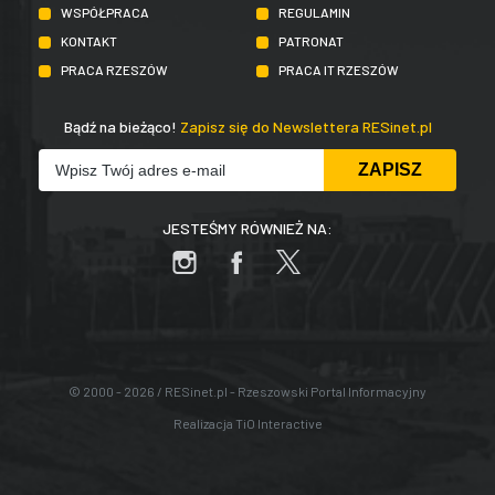
WSPÓŁPRACA
REGULAMIN
KONTAKT
PATRONAT
PRACA RZESZÓW
PRACA IT RZESZÓW
Bądź na bieżąco!
Zapisz się do Newslettera RESinet.pl
JESTEŚMY RÓWNIEŻ NA:
© 2000 - 2026 / RESinet.pl - Rzeszowski Portal Informacyjny
Realizacja
TiO Interactive