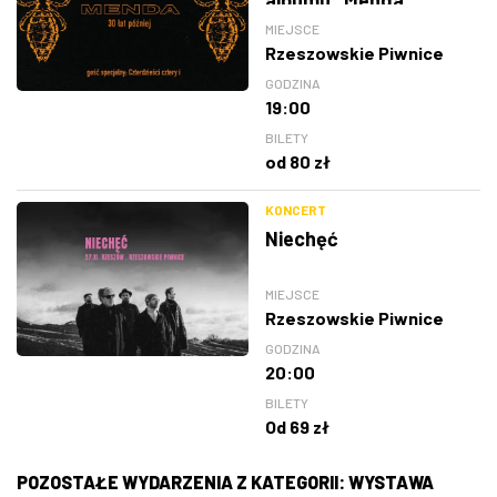
MIEJSCE
Rzeszowskie Piwnice
GODZINA
19:00
BILETY
od 80 zł
KONCERT
Niechęć
MIEJSCE
Rzeszowskie Piwnice
GODZINA
20:00
BILETY
Od 69 zł
POZOSTAŁE WYDARZENIA Z KATEGORII: WYSTAWA