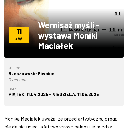
ZDJĘCIA
Wernisaż myśli -
W RZESZOWIE
11
wystawa Moniki
KWI
Maciałek
MIEJSCE
Rzeszowskie Piwnice
Rzeszów
DATA
PIĄTEK, 11.04.2025 - NIEDZIELA, 11.05.2025
Monika Maciałek uważa, że przed artystyczną drogą
nie da się uciec, a jej twórczość balansuje między