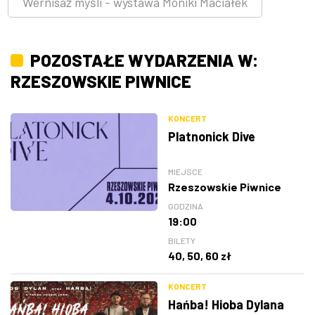
Wernisaż myśli - wystawa Moniki Maciałek
POZOSTAŁE WYDARZENIA W:
RZESZOWSKIE PIWNICE
KONCERT
Platnonick Dive
MIEJSCE
Rzeszowskie Piwnice
GODZINA
19:00
BILETY
40, 50, 60 zł
KONCERT
Hańba! Hioba Dylana