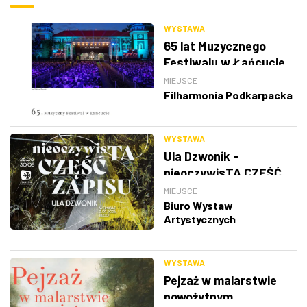
WYSTAWA
65 lat Muzycznego
Festiwalu w Łańcucie
MIEJSCE
Filharmonia Podkarpacka
WYSTAWA
Ula Dzwonik -
nieoczywisTA CZĘŚĆ
ZAPISU
MIEJSCE
Biuro Wystaw
Artystycznych
WYSTAWA
Pejzaż w malarstwie
nowożytnym