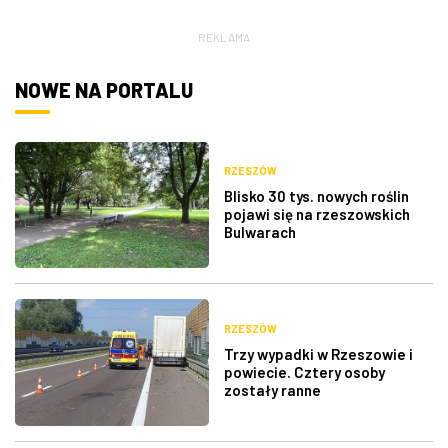
restauracji. 3-
REKLAMA
daniowe menu w
promocyjnej cenie
NOWE NA PORTALU
RZESZÓW
Blisko 30 tys. nowych roślin
pojawi się na rzeszowskich
Bulwarach
RZESZÓW
Trzy wypadki w Rzeszowie i
powiecie. Cztery osoby
zostały ranne