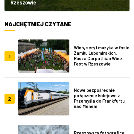
Rzeszowie
NAJCHĘTNIEJ CZYTANE
Wino, sery i muzyka w fosie
Zamku Lubomirskich.
1
Rusza Carpathian Wine
Fest w Rzeszowie
Nowe bezpośrednie
połączenie kolejowe z
2
Przemyśla do Frankfurtu
nad Menem
Rzeszowscy fotograficy