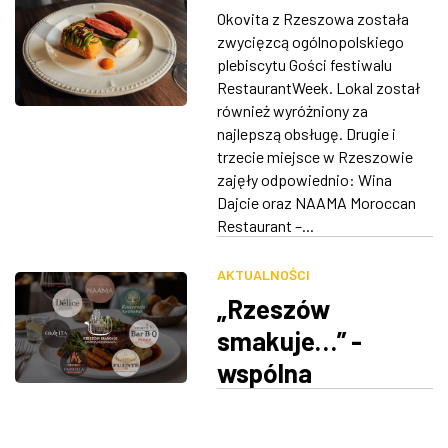
Polsce. Znamy
Okovita z Rzeszowa została
wyniki plebiscytu
ZDJĘCIA
zwycięzcą ogólnopolskiego
Restaurant Week
plebiscytu Gości festiwalu
W RZESZOWIE
RestaurantWeek. Lokal został
również wyróżniony za
najlepszą obsługę. Drugie i
trzecie miejsce w Rzeszowie
zajęły odpowiednio: Wina
Dajcie oraz NAAMA Moroccan
Restaurant –...
AKTUALNOŚCI
„Rzeszów
smakuje…” -
wspólna
inicjatywa
rzeszowskich