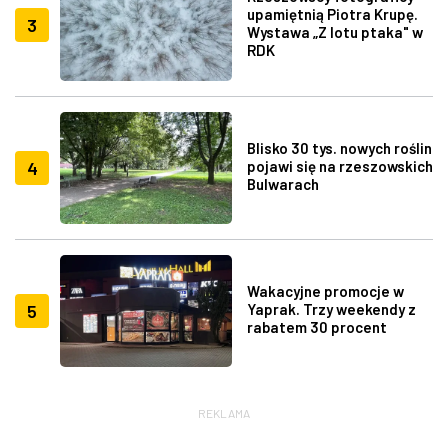
upamiętnią Piotra Krupę.
3
Wystawa „Z lotu ptaka" w
RDK
Blisko 30 tys. nowych roślin
4
pojawi się na rzeszowskich
Bulwarach
Wakacyjne promocje w
5
Yaprak. Trzy weekendy z
rabatem 30 procent
REKLAMA