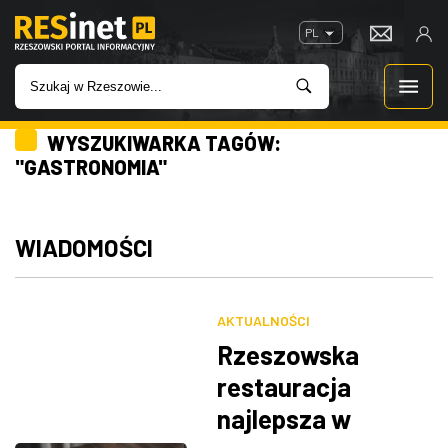
PL
WYSZUKIWARKA TAGÓW:
WIADOMOŚCI
"GASTRONOMIA"
INWESTYCJE
WIADOMOŚCI
IMPREZY
ROZRYWKA
AKTUALNOŚCI
Rzeszowska
W KINACH
restauracja
najlepsza w
GASTRONOMIA