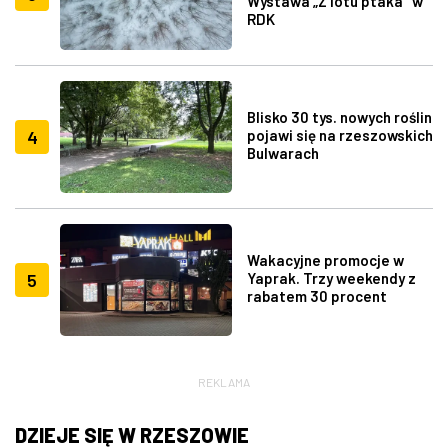
Wystawa „Z lotu ptaka" w
RDK
Blisko 30 tys. nowych roślin
4
pojawi się na rzeszowskich
Bulwarach
Wakacyjne promocje w
5
Yaprak. Trzy weekendy z
rabatem 30 procent
REKLAMA
DZIEJE SIĘ W RZESZOWIE