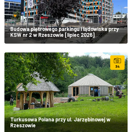
Budowa piętrowego parkingu i lądowiska przy
KSW nr 2 w Rzeszowie [lipiec 2026]
34
Turkusowa Polana przy ul. Jarzębinowej w
Rzeszowie