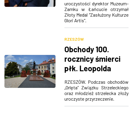
uroczystości dyrektor Muzeum-
ZDJĘCIA
Zamku w Łańcucie otrzymał
Złoty Medal "Zasłużony Kulturze
Glori Artis".
W RZESZOWIE
RZESZÓW
Obchody 100.
rocznicy śmierci
płk. Leopolda
Lisa-Kuli 5 i 7
RZESZÓW. Podczas obchodów
marca w
„Orlęta” Związku Strzeleckiego
oraz młodzież strzelecka złoży
Rzeszowie
uroczyste przyrzeczenie.