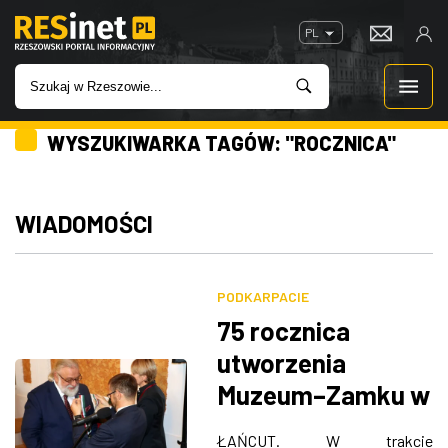
PL
WYSZUKIWARKA TAGÓW: "ROCZNICA"
WIADOMOŚCI
INWESTYCJE
WIADOMOŚCI
IMPREZY
PODKARPACIE
ROZRYWKA
75 rocznica
utworzenia
W KINACH
Muzeum–Zamku w
Łańcucie
GASTRONOMIA
ŁAŃCUT. W trakcie