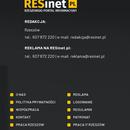
REDAKCJA:
Rzeszów
tel.:
607 872 220
| e-mail:
redakcja@resinet.pl
REKLAMA NA RESinet.pl:
tel.:
607 872 220
| e-mail:
reklama@resinet.pl
O NAS
REKLAMA
POLITYKA PRYWATNOŚCI
LOGOWANIE
WSPÓŁPRACA
REGULAMIN
KONTAKT
PATRONAT
PRACA RZESZÓW
PRACA IT RZESZÓW