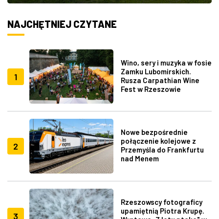
NAJCHĘTNIEJ CZYTANE
Wino, sery i muzyka w fosie
Zamku Lubomirskich.
1
Rusza Carpathian Wine
Fest w Rzeszowie
Nowe bezpośrednie
połączenie kolejowe z
2
Przemyśla do Frankfurtu
nad Menem
Rzeszowscy fotograficy
upamiętnią Piotra Krupę.
3